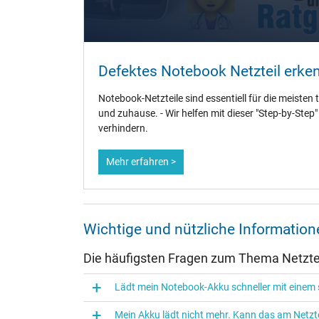
Weitere Daten
Überlast-, kurzschluss- und überhitzungsgeschützt
Defektes Notebook Netzteil erke
Prüfsiegel
Notebook-Netzteile sind essentiell für die meisten 
und zuhause. - Wir helfen mit dieser "Step-by-Step
verhindern.
Mehr erfahren >
Wichtige und nützliche Informatio
Die häufigsten Fragen zum Thema Netztei
Lädt mein Notebook-Akku schneller mit einem s
Mein Akku lädt nicht mehr. Kann das am Netzte