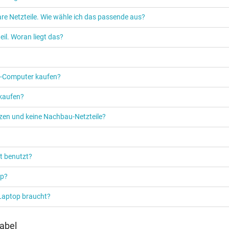
re Netzteile. Wie wähle ich das passende aus?
Netzteil
il. Woran liegt das?
Notebook / Laptop
PC‑Computer kaufen?
 kaufen?
etzen und keine Nachbau-Netzteile?
t benutzt?
op?
 Laptop braucht?
abel