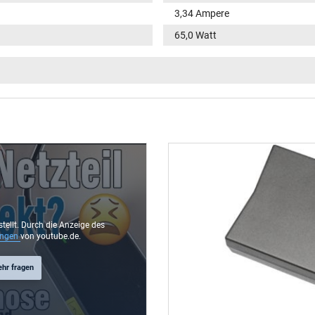
3,34 Ampere
65,0 Watt
100-240V / 50-60Hz
VI
Funktions-LED im Stecker
rund / 180° gerade
9,5 mm
4,5 mm / 2,9 mm
Ja
stellt. Durch die Anzeige des
ungen
von youtube.de.
1.75 m
ehr fragen
106 mm / 47 mm / 29 mm