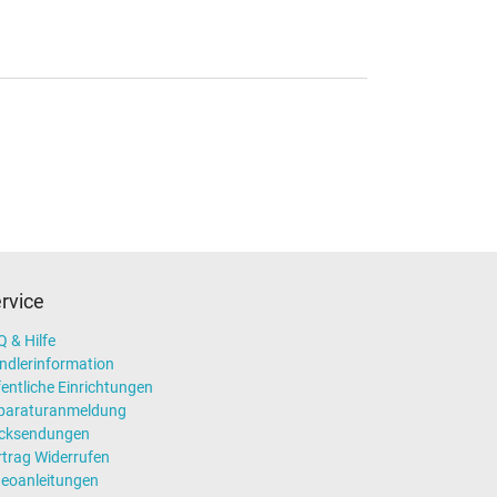
rvice
 & Hilfe
ndlerinformation
entliche Einrichtungen
paraturanmeldung
cksendungen
rtrag Widerrufen
deoanleitungen