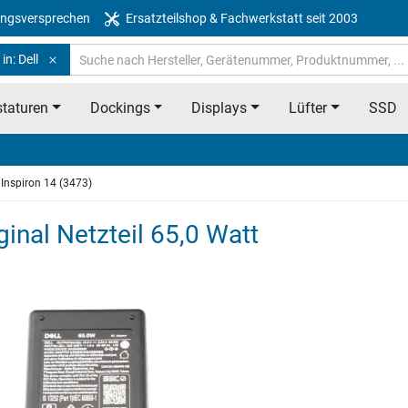
ngsversprechen
Ersatzteilshop & Fachwerkstatt seit 2003
in: Dell
taturen
Dockings
Displays
Lüfter
SSD
Inspiron 14 (3473)
ginal Netzteil 65,0 Watt