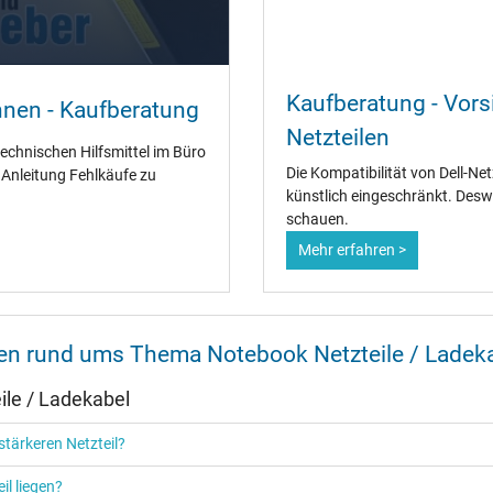
Ja
Kaufberatung - Vorsi
nnen - Kaufberatung
CCC
Netzteilen
CE
technischen Hilfsmittel im Büro
EAC
Die Kompatibilität von Dell-Ne
" Anleitung Fehlkäufe zu
IRAM
künstlich eingeschränkt. Desw
N
schauen.
NOM NYCE
Mehr erfahren >
PCT
PSE
SEC
Singapore Safety Mark
TÜV Argentina Certificado
nen rund ums Thema Notebook Netzteile / Ladek
TÜV Geprüfte Sicherheit
UKCA
le / Ladekabel
UL Listed
Ukraine Safety
tärkeren Netzteil?
il liegen?