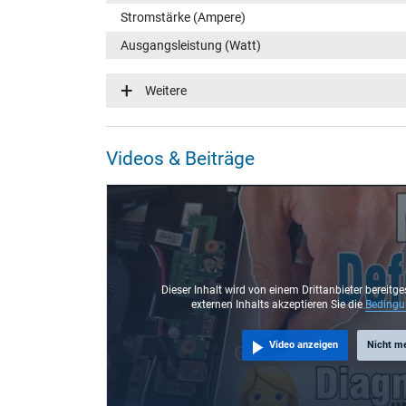
Stromstärke (Ampere)
Ausgangsleistung (Watt)
Eingangsspannung
Weitere
Energieeffizienz
Funktions-LED
Videos & Beiträge
Notebook Stecker
Steckertyp / -form
Steckerlänge (mm)
Steckerdurchmesser außen / innen
Stift im Stecker
Dieser Inhalt wird von einem Drittanbieter bereitge
externen Inhalts akzeptieren Sie die
Beding
Länge Anschlusskabel (m) (ca.)
Video anzeigen
Nicht m
Maße
Länge / Breite / Höhe