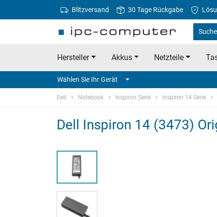
Blitzversand
30 Tage Rückgabe
Lösu
Suche 
Hersteller
Akkus
Netzteile
Tas
Wählen Sie Ihr Gerät
Dell
Notebook
Inspiron Serie
Inspiron 14 Serie
Dell Inspiron 14 (3473) Ori