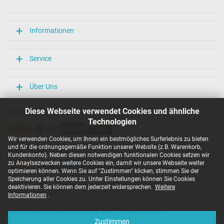
Länge / Breite / Höhe
106 mm / 47 mm / 29 mm
Weitere Daten
Informationen
Überlast-, kurzschluss- und überhitzungsgeschützt
Ja
Service
Prüfsiegel
CCC
CE
Über Uns
EAC
IRAM
Unsere Versandarten
Diese Webseite verwendet Cookies und ähnliche
N
Technologien
NOM NYCE
PCT
Wir verwenden Cookies, um Ihnen ein bestmögliches Surferlebnis zu bieten
PSE
und für die ordnungsgemäße Funktion unserer Website (z.B. Warenkorb,
Unsere Zahlarten
SEC
Kundenkonto). Neben diesen notwendigen funktionalen Cookies setzen wir
Singapore Safety Mark
zu Anaylsezwecken weitere Cookies ein, damit wir unsere Webseite weiter
TÜV Argentina Certificado
optimieren können. Wenn Sie auf "Zustimmen" klicken, stimmen Sie der
TÜV Geprüfte Sicherheit
Speicherung aller Cookies zu. Unter Einstellungen können Sie Cookies
UKCA
deaktivieren. Sie können dem jederzeit widersprechen.
Weitere
Copyright ©
IPC-Computer Deutschland GmbH
UL Listed
Informationen
.
Ukraine Safety
Alle Preise inkl. gesetzl. MwSt. zzgl. Versandkosten
Kategorisierung
Zustimmen