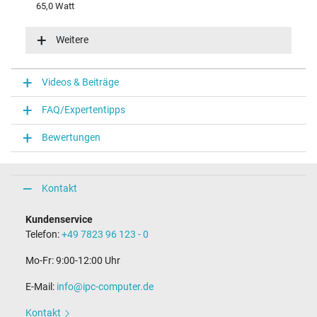
65,0 Watt
Eingangsspannung
100-240V / 50-60Hz
Weitere
Energieeffizienz
VI
Funktions-LED
Videos & Beiträge
Funktions-LED im Stecker
FAQ/Expertentipps
Notebook Stecker
Bewertungen
Steckertyp / -form
rund / 180° gerade
Steckerlänge (mm)
9,5 mm
Kontakt
Steckerdurchmesser außen / innen
4,5 mm / 2,9 mm
Kundenservice
Stift im Stecker
Telefon:
+49 7823 96 123 - 0
Ja
Länge Anschlusskabel (m) (ca.)
Mo-Fr: 9:00-12:00 Uhr
1.75 m
E-Mail:
info@ipc-computer.de
Maße
Kontakt