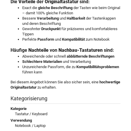
Die
Vorteile
der
Originaltastatur
sind:
Exact die
gleiche Beschriftung
der Tasten wie beim Original
– damit 100% gleiche Funktion
Bessere
Verarbeitung
und
Haltbarkeit
der Tastenkappen
und deren Beschriftung
Gewohnter
Druckpunkt
für präziseres und komfortableres
Tippen
Perfekte
Passform
und
Kompatibilität
zum Notebook
Häufige
Nachteile
von
Nachbau-Tastaturen
sind:
Abweichende oder schnell
abblätternde Beschriftungen
Schlechtere Materialien
und Verarbeitung
Unzureichende Passform, die zu
Kompatibilitätsproblemen
führen kann
Bei diesem Angebot können Sie also sicher sein, eine
hochwertige
Originaltastatur
zu erhalten.
Kategorisierung
Kategorie
Tastatur / Keyboard
Verwendung
Notebook / Laptop