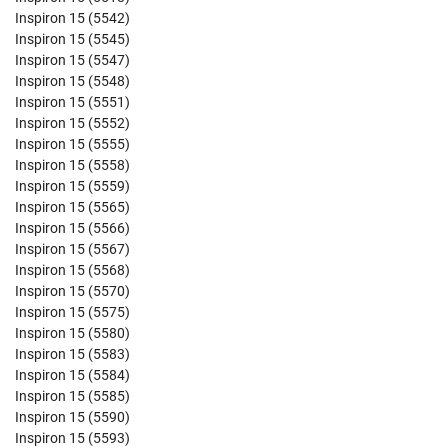
Inspiron 15 (5542)
Inspiron 15 (5545)
Inspiron 15 (5547)
Inspiron 15 (5548)
Inspiron 15 (5551)
Inspiron 15 (5552)
Inspiron 15 (5555)
Inspiron 15 (5558)
Inspiron 15 (5559)
Inspiron 15 (5565)
Inspiron 15 (5566)
Inspiron 15 (5567)
Inspiron 15 (5568)
Inspiron 15 (5570)
Inspiron 15 (5575)
Inspiron 15 (5580)
Inspiron 15 (5583)
Inspiron 15 (5584)
Inspiron 15 (5585)
Inspiron 15 (5590)
Inspiron 15 (5593)