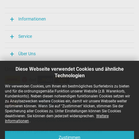
Länge / Breite / Höhe
106 mm / 47 mm / 29 mm
Weitere Daten
Informationen
Überlast-, kurzschluss- und überhitzungsgeschützt
Ja
Service
Prüfsiegel
CCC
CE
Über Uns
EAC
IRAM
Unsere Versandarten
Diese Webseite verwendet Cookies und ähnliche
N
Technologien
NOM NYCE
PCT
Wir verwenden Cookies, um Ihnen ein bestmögliches Surferlebnis zu bieten
PSE
und für die ordnungsgemäße Funktion unserer Website (z.B. Warenkorb,
Unsere Zahlarten
SEC
Kundenkonto). Neben diesen notwendigen funktionalen Cookies setzen wir
Singapore Safety Mark
zu Anaylsezwecken weitere Cookies ein, damit wir unsere Webseite weiter
TÜV Argentina Certificado
optimieren können. Wenn Sie auf "Zustimmen" klicken, stimmen Sie der
TÜV Geprüfte Sicherheit
Speicherung aller Cookies zu. Unter Einstellungen können Sie Cookies
UKCA
deaktivieren. Sie können dem jederzeit widersprechen.
Weitere
Copyright ©
IPC-Computer Deutschland GmbH
UL Listed
Informationen
.
Ukraine Safety
Alle Preise inkl. gesetzl. MwSt. zzgl. Versandkosten
Kategorisierung
Zustimmen