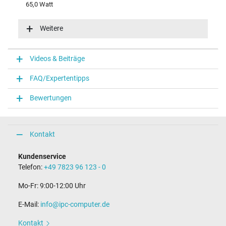
65,0 Watt
Eingangsspannung
100-240V / 50-60Hz
Weitere
Energieeffizienz
VI
Funktions-LED
Videos & Beiträge
Funktions-LED im Stecker
FAQ/Expertentipps
Notebook Stecker
Bewertungen
Steckertyp / -form
rund / 180° gerade
Steckerlänge (mm)
9,5 mm
Kontakt
Steckerdurchmesser außen / innen
4,5 mm / 2,9 mm
Kundenservice
Stift im Stecker
Telefon:
+49 7823 96 123 - 0
Ja
Länge Anschlusskabel (m) (ca.)
Mo-Fr: 9:00-12:00 Uhr
1.75 m
E-Mail:
info@ipc-computer.de
Maße
Kontakt