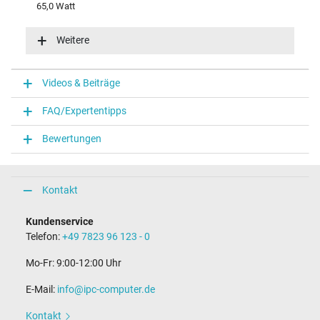
65,0 Watt
Eingangsspannung
100-240V / 50-60Hz
Weitere
Energieeffizienz
VI
Funktions-LED
Videos & Beiträge
Funktions-LED im Stecker
FAQ/Expertentipps
Notebook Stecker
Bewertungen
Steckertyp / -form
rund / 180° gerade
Steckerlänge (mm)
9,5 mm
Kontakt
Steckerdurchmesser außen / innen
4,5 mm / 2,9 mm
Kundenservice
Stift im Stecker
Telefon:
+49 7823 96 123 - 0
Ja
Länge Anschlusskabel (m) (ca.)
Mo-Fr: 9:00-12:00 Uhr
1.75 m
E-Mail:
info@ipc-computer.de
Maße
Kontakt