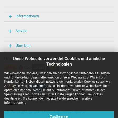
Länge / Breite / Höhe
106 mm / 47 mm / 29 mm
Weitere Daten
Informationen
Überlast-, kurzschluss- und überhitzungsgeschützt
Ja
Service
Prüfsiegel
CCC
CE
Über Uns
EAC
IRAM
Unsere Versandarten
Diese Webseite verwendet Cookies und ähnliche
N
Technologien
NOM NYCE
PCT
Wir verwenden Cookies, um Ihnen ein bestmögliches Surferlebnis zu bieten
PSE
und für die ordnungsgemäße Funktion unserer Website (z.B. Warenkorb,
Unsere Zahlarten
SEC
Kundenkonto). Neben diesen notwendigen funktionalen Cookies setzen wir
Singapore Safety Mark
zu Anaylsezwecken weitere Cookies ein, damit wir unsere Webseite weiter
TÜV Argentina Certificado
optimieren können. Wenn Sie auf "Zustimmen" klicken, stimmen Sie der
TÜV Geprüfte Sicherheit
Speicherung aller Cookies zu. Unter Einstellungen können Sie Cookies
UKCA
deaktivieren. Sie können dem jederzeit widersprechen.
Weitere
Copyright ©
IPC-Computer Deutschland GmbH
UL Listed
Informationen
.
Ukraine Safety
Alle Preise inkl. gesetzl. MwSt. zzgl. Versandkosten
Kategorisierung
Zustimmen