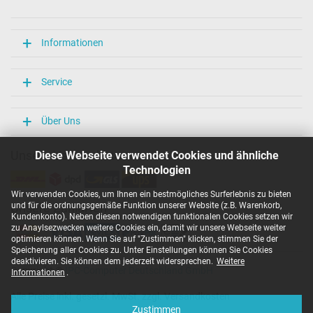
Länge / Breite / Höhe
106 mm / 47 mm / 29 mm
Weitere Daten
Informationen
Überlast-, kurzschluss- und überhitzungsgeschützt
Ja
Service
Prüfsiegel
CCC
CE
Über Uns
EAC
IRAM
Unsere Versandarten
Diese Webseite verwendet Cookies und ähnliche
N
Technologien
NOM NYCE
PCT
Wir verwenden Cookies, um Ihnen ein bestmögliches Surferlebnis zu bieten
PSE
und für die ordnungsgemäße Funktion unserer Website (z.B. Warenkorb,
Unsere Zahlarten
SEC
Kundenkonto). Neben diesen notwendigen funktionalen Cookies setzen wir
Singapore Safety Mark
zu Anaylsezwecken weitere Cookies ein, damit wir unsere Webseite weiter
TÜV Argentina Certificado
optimieren können. Wenn Sie auf "Zustimmen" klicken, stimmen Sie der
TÜV Geprüfte Sicherheit
Speicherung aller Cookies zu. Unter Einstellungen können Sie Cookies
UKCA
deaktivieren. Sie können dem jederzeit widersprechen.
Weitere
Copyright ©
IPC-Computer Deutschland GmbH
UL Listed
Informationen
.
Ukraine Safety
Alle Preise inkl. gesetzl. MwSt. zzgl. Versandkosten
Kategorisierung
Zustimmen