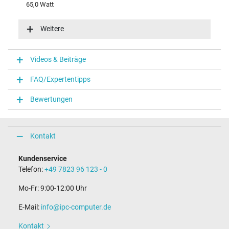
65,0 Watt
Eingangsspannung
100-240V / 50-60Hz
Weitere
Energieeffizienz
VI
Funktions-LED
Videos & Beiträge
Funktions-LED im Stecker
FAQ/Expertentipps
Notebook Stecker
Bewertungen
Steckertyp / -form
rund / 180° gerade
Steckerlänge (mm)
9,5 mm
Kontakt
Steckerdurchmesser außen / innen
4,5 mm / 2,9 mm
Kundenservice
Stift im Stecker
Telefon:
+49 7823 96 123 - 0
Ja
Länge Anschlusskabel (m) (ca.)
Mo-Fr: 9:00-12:00 Uhr
1.75 m
E-Mail:
info@ipc-computer.de
Maße
Kontakt