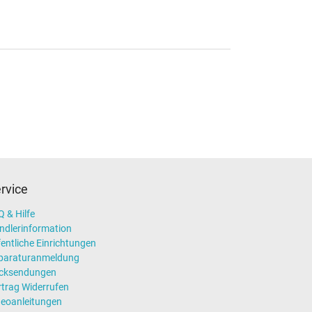
rvice
 & Hilfe
ndlerinformation
entliche Einrichtungen
paraturanmeldung
cksendungen
rtrag Widerrufen
deoanleitungen