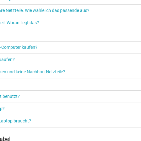
re Netzteile. Wie wähle ich das passende aus?
Netzteil
il. Woran liegt das?
Notebook / Laptop
PC‑Computer kaufen?
 kaufen?
etzen und keine Nachbau-Netzteile?
t benutzt?
op?
 Laptop braucht?
abel