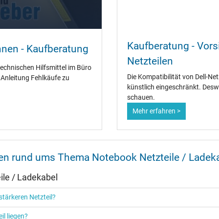
Ja
Kaufberatung - Vorsi
nnen - Kaufberatung
CCC
Netzteilen
CE
technischen Hilfsmittel im Büro
EAC
Die Kompatibilität von Dell-Ne
" Anleitung Fehlkäufe zu
IRAM
künstlich eingeschränkt. Desw
N
schauen.
NOM NYCE
Mehr erfahren >
PCT
PSE
SEC
Singapore Safety Mark
TÜV Argentina Certificado
nen rund ums Thema Notebook Netzteile / Ladek
TÜV Geprüfte Sicherheit
UKCA
le / Ladekabel
UL Listed
Ukraine Safety
tärkeren Netzteil?
il liegen?