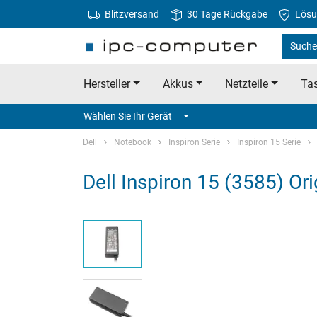
Blitzversand
30 Tage Rückgabe
Lösu
Suche 
Hersteller
Akkus
Netzteile
Tas
Wählen Sie Ihr Gerät
Dell
Notebook
Inspiron Serie
Inspiron 15 Serie
Dell Inspiron 15 (3585) Ori