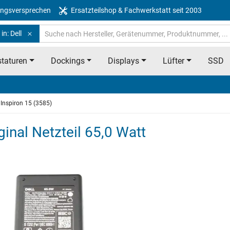
ngsversprechen
Ersatzteilshop & Fachwerkstatt seit 2003
in: Dell
taturen
Dockings
Displays
Lüfter
SSD
Inspiron 15 (3585)
ginal Netzteil 65,0 Watt