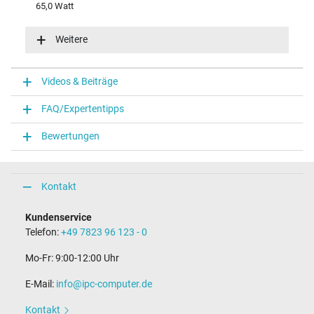
65,0 Watt
Eingangsspannung
100-240V / 50-60Hz
Weitere
Energieeffizienz
VI
Funktions-LED
Videos & Beiträge
Funktions-LED im Stecker
FAQ/Expertentipps
Notebook Stecker
Bewertungen
Steckertyp / -form
rund / 180° gerade
Steckerlänge (mm)
9,5 mm
Kontakt
Steckerdurchmesser außen / innen
4,5 mm / 2,9 mm
Kundenservice
Stift im Stecker
Telefon:
+49 7823 96 123 - 0
Ja
Länge Anschlusskabel (m) (ca.)
Mo-Fr: 9:00-12:00 Uhr
1.75 m
E-Mail:
info@ipc-computer.de
Maße
Kontakt