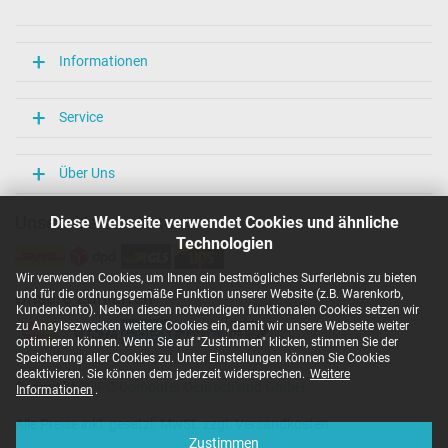
Länge / Breite / Höhe
106 mm / 47 mm / 29 mm
Weitere Daten
Informationen
Überlast-, kurzschluss- und überhitzungsgeschützt
Ja
Service
Prüfsiegel
CCC
CE
Über Uns
EAC
IRAM
Unsere Versandarten
Diese Webseite verwendet Cookies und ähnliche
N
Technologien
NOM NYCE
PCT
Wir verwenden Cookies, um Ihnen ein bestmögliches Surferlebnis zu bieten
PSE
und für die ordnungsgemäße Funktion unserer Website (z.B. Warenkorb,
Unsere Zahlarten
SEC
Kundenkonto). Neben diesen notwendigen funktionalen Cookies setzen wir
Singapore Safety Mark
zu Anaylsezwecken weitere Cookies ein, damit wir unsere Webseite weiter
TÜV Argentina Certificado
optimieren können. Wenn Sie auf "Zustimmen" klicken, stimmen Sie der
TÜV Geprüfte Sicherheit
Speicherung aller Cookies zu. Unter Einstellungen können Sie Cookies
UKCA
deaktivieren. Sie können dem jederzeit widersprechen.
Weitere
Copyright ©
IPC-Computer Deutschland GmbH
UL Listed
Informationen
.
Ukraine Safety
Alle Preise inkl. gesetzl. MwSt. zzgl. Versandkosten
Kategorisierung
Zustimmen