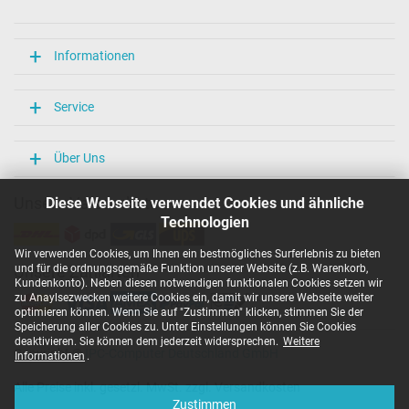
Länge / Breite / Höhe
106 mm / 47 mm / 29 mm
Weitere Daten
Informationen
Überlast-, kurzschluss- und überhitzungsgeschützt
Ja
Service
Prüfsiegel
CCC
CE
Über Uns
EAC
IRAM
Unsere Versandarten
Diese Webseite verwendet Cookies und ähnliche
N
Technologien
NOM NYCE
PCT
Wir verwenden Cookies, um Ihnen ein bestmögliches Surferlebnis zu bieten
PSE
und für die ordnungsgemäße Funktion unserer Website (z.B. Warenkorb,
Unsere Zahlarten
SEC
Kundenkonto). Neben diesen notwendigen funktionalen Cookies setzen wir
Singapore Safety Mark
zu Anaylsezwecken weitere Cookies ein, damit wir unsere Webseite weiter
TÜV Argentina Certificado
optimieren können. Wenn Sie auf "Zustimmen" klicken, stimmen Sie der
TÜV Geprüfte Sicherheit
Speicherung aller Cookies zu. Unter Einstellungen können Sie Cookies
UKCA
deaktivieren. Sie können dem jederzeit widersprechen.
Weitere
Copyright ©
IPC-Computer Deutschland GmbH
UL Listed
Informationen
.
Ukraine Safety
Alle Preise inkl. gesetzl. MwSt. zzgl. Versandkosten
Kategorisierung
Zustimmen