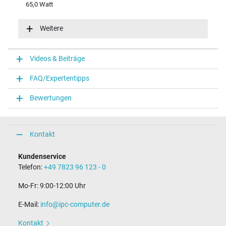
65,0 Watt
Eingangsspannung
100-240V / 50-60Hz
Weitere
Energieeffizienz
VI
Funktions-LED
Videos & Beiträge
Funktions-LED im Stecker
FAQ/Expertentipps
Notebook Stecker
Bewertungen
Steckertyp / -form
rund / 180° gerade
Steckerlänge (mm)
9,5 mm
Kontakt
Steckerdurchmesser außen / innen
4,5 mm / 2,9 mm
Kundenservice
Stift im Stecker
Telefon:
+49 7823 96 123 - 0
Ja
Länge Anschlusskabel (m) (ca.)
Mo-Fr: 9:00-12:00 Uhr
1.75 m
E-Mail:
info@ipc-computer.de
Maße
Kontakt