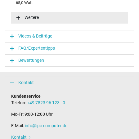
65,0 Watt
Eingangsspannung
100-240V / 50-60Hz
Weitere
Energieeffizienz
VI
Funktions-LED
Videos & Beiträge
Funktions-LED im Stecker
FAQ/Expertentipps
Notebook Stecker
Bewertungen
Steckertyp / -form
rund / 180° gerade
Steckerlänge (mm)
9,5 mm
Kontakt
Steckerdurchmesser außen / innen
4,5 mm / 2,9 mm
Kundenservice
Stift im Stecker
Telefon:
+49 7823 96 123 - 0
Ja
Länge Anschlusskabel (m) (ca.)
Mo-Fr: 9:00-12:00 Uhr
1.75 m
E-Mail:
info@ipc-computer.de
Maße
Kontakt