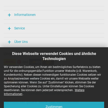
Länge / Breite / Höhe
106 mm / 47 mm / 29 mm
Weitere Daten
Informationen
Überlast-, kurzschluss- und überhitzungsgeschützt
Ja
Service
Prüfsiegel
CCC
CE
Über Uns
EAC
IRAM
Unsere Versandarten
Diese Webseite verwendet Cookies und ähnliche
N
Technologien
NOM NYCE
PCT
Wir verwenden Cookies, um Ihnen ein bestmögliches Surferlebnis zu bieten
PSE
und für die ordnungsgemäße Funktion unserer Website (z.B. Warenkorb,
Unsere Zahlarten
SEC
Kundenkonto). Neben diesen notwendigen funktionalen Cookies setzen wir
Singapore Safety Mark
zu Anaylsezwecken weitere Cookies ein, damit wir unsere Webseite weiter
TÜV Argentina Certificado
optimieren können. Wenn Sie auf "Zustimmen" klicken, stimmen Sie der
TÜV Geprüfte Sicherheit
Speicherung aller Cookies zu. Unter Einstellungen können Sie Cookies
UKCA
deaktivieren. Sie können dem jederzeit widersprechen.
Weitere
Copyright ©
IPC-Computer Deutschland GmbH
UL Listed
Informationen
.
Ukraine Safety
Alle Preise inkl. gesetzl. MwSt. zzgl. Versandkosten
Kategorisierung
Zustimmen