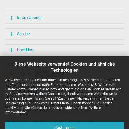
Länge / Breite / Höhe
106 mm / 47 mm / 29 mm
Weitere Daten
Informationen
Überlast-, kurzschluss- und überhitzungsgeschützt
Ja
Service
Prüfsiegel
CCC
CE
Über Uns
EAC
IRAM
Unsere Versandarten
Diese Webseite verwendet Cookies und ähnliche
N
Technologien
NOM NYCE
PCT
Wir verwenden Cookies, um Ihnen ein bestmögliches Surferlebnis zu bieten
PSE
und für die ordnungsgemäße Funktion unserer Website (z.B. Warenkorb,
Unsere Zahlarten
SEC
Kundenkonto). Neben diesen notwendigen funktionalen Cookies setzen wir
Singapore Safety Mark
zu Anaylsezwecken weitere Cookies ein, damit wir unsere Webseite weiter
TÜV Argentina Certificado
optimieren können. Wenn Sie auf "Zustimmen" klicken, stimmen Sie der
TÜV Geprüfte Sicherheit
Speicherung aller Cookies zu. Unter Einstellungen können Sie Cookies
UKCA
deaktivieren. Sie können dem jederzeit widersprechen.
Weitere
Copyright ©
IPC-Computer Deutschland GmbH
UL Listed
Informationen
.
Ukraine Safety
Alle Preise inkl. gesetzl. MwSt. zzgl. Versandkosten
Kategorisierung
Zustimmen