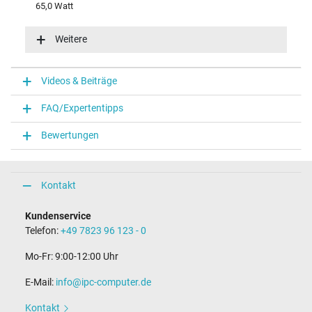
65,0 Watt
Eingangsspannung
100-240V / 50-60Hz
Weitere
Energieeffizienz
VI
Funktions-LED
Videos & Beiträge
Funktions-LED im Stecker
FAQ/Expertentipps
Notebook Stecker
Bewertungen
Steckertyp / -form
rund / 180° gerade
Steckerlänge (mm)
9,5 mm
Kontakt
Steckerdurchmesser außen / innen
4,5 mm / 2,9 mm
Kundenservice
Stift im Stecker
Telefon:
+49 7823 96 123 - 0
Ja
Länge Anschlusskabel (m) (ca.)
Mo-Fr: 9:00-12:00 Uhr
1.75 m
E-Mail:
info@ipc-computer.de
Maße
Kontakt