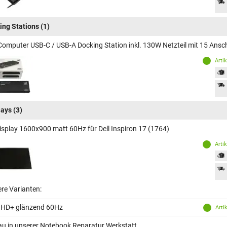
ing Stations
(1)
Computer USB-C / USB-A Docking Station inkl. 130W Netzteil mit 15 Ansch
Arti
lays
(3)
isplay 1600x900 matt 60Hz für Dell Inspiron 17 (1764)
Arti
ere Varianten:
 HD+ glänzend 60Hz
Arti
au in unserer Notebook Reparatur Werkstatt