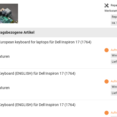
Repa
Werkstat
Rep
ca. 
ragsbezogene Artikel
European keyboard for laptops für Dell Inspiron 17 (1764)
Auft
Wird
aturen
Lief
 Keyboard (ENGLISH) für Dell Inspiron 17 (1764)
Auft
Wird
aturen
Lief
 Keyboard (ENGLISH) für Dell Inspiron 17 (1764)
Auft