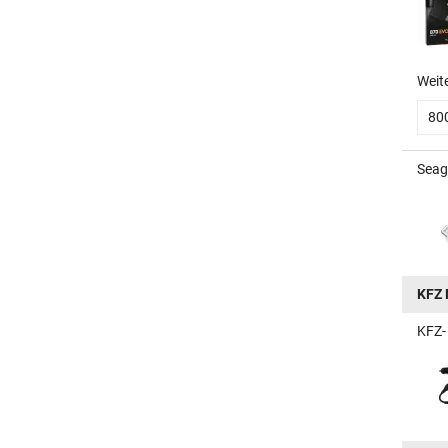
Weit
80
Seag
KFZ 
KFZ- 