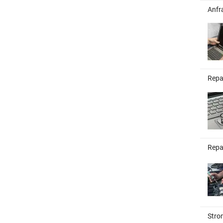
Anfr
Repa
Repa
Stro