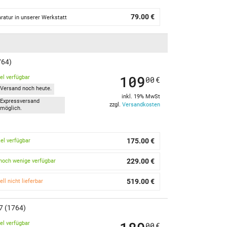
79.00 €
ratur in unserer Werkstatt
764)
109
kel verfügbar
00
€
Versand noch heute.
inkl. 19% MwSt
Expressversand
zzgl.
Versandkosten
möglich.
175.00 €
kel verfügbar
229.00 €
noch wenige verfügbar
519.00 €
ell nicht lieferbar
17 (1764)
kel verfügbar
00
€