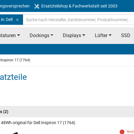
ngsversprechen
Ersatzteilshop & Fachwerkstatt seit 2003
in: Dell
taturen
Dockings
Displays
Lüfter
SSD
Inspiron 17 (1764)
atzteile
s
(2)
48Wh original für Dell Inspiron 17 (1764)
Nich