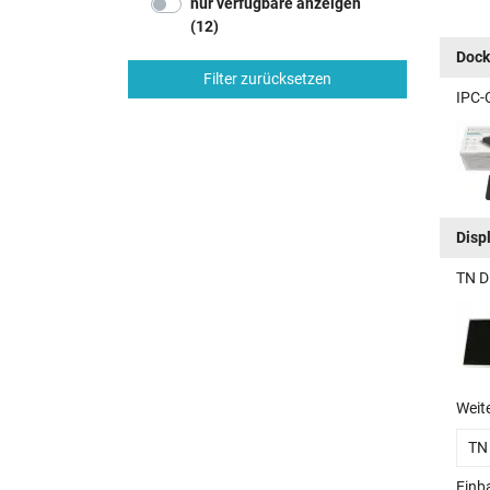
nur verfügbare anzeigen
(12)
Dock
Filter zurücksetzen
IPC-
Disp
TN D
Weit
TN
Einb