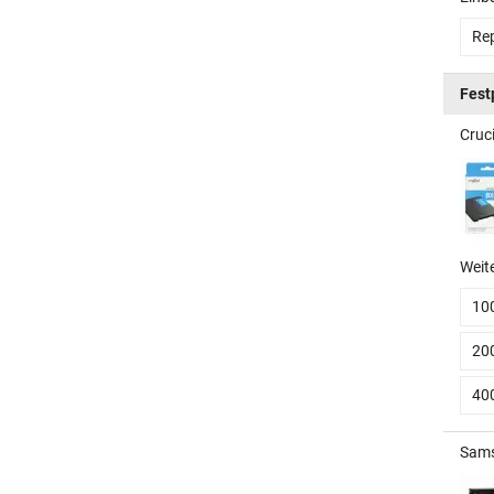
Rep
Fest
Cruci
Weit
10
20
40
Sams