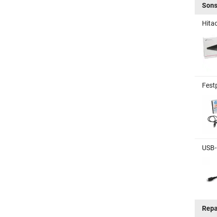
Sons
Hita
Fest
USB-
Repa