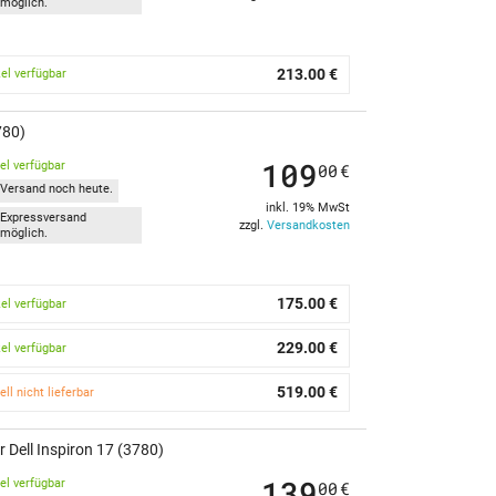
möglich.
213.00 €
kel verfügbar
780)
109
kel verfügbar
00
€
Versand noch heute.
inkl. 19% MwSt
Expressversand
zzgl.
Versandkosten
möglich.
175.00 €
kel verfügbar
229.00 €
kel verfügbar
519.00 €
ell nicht lieferbar
Dell Inspiron 17 (3780)
139
kel verfügbar
00
€