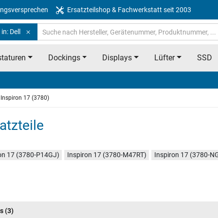
ngsversprechen
Ersatzteilshop & Fachwerkstatt seit 2003
in: Dell
taturen
Dockings
Displays
Lüfter
SSD
Inspiron 17 (3780)
atzteile
ron 17 (3780-P14GJ)
Inspiron 17 (3780-M47RT)
Inspiron 17 (3780-N
s
(3)