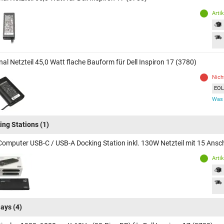
Arti
nal Netzteil 45,0 Watt flache Bauform für Dell Inspiron 17 (3780)
Nich
EOL 
Was 
ing Stations
(1)
Computer USB-C / USB-A Docking Station inkl. 130W Netzteil mit 15 Ansch
Arti
lays
(4)