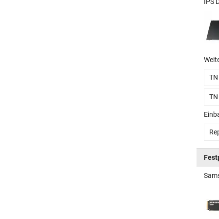
IPS 
Weit
TN
TN
Einb
Rep
Fest
Sams