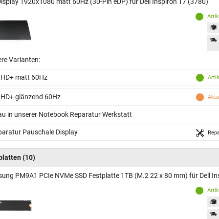
Display 1920x1080 matt 60Hz (30-Pin eDP) für Dell Inspiron 17 (3780)
Arti
ere Varianten:
 HD+ matt 60Hz
Arti
 HD+ glänzend 60Hz
Aktu
au in unserer Notebook Reparatur Werkstatt
aratur Pauschale Display
Repa
platten
(10)
ung PM9A1 PCIe NVMe SSD Festplatte 1TB (M.2 22 x 80 mm) für Dell In
Arti