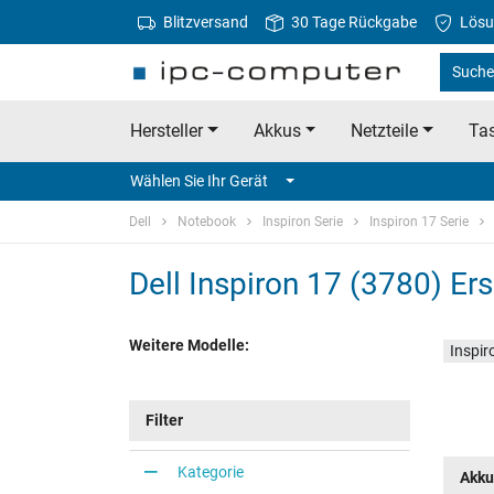
Blitzversand
30 Tage Rückgabe
Lösu
Suche 
Hersteller
Akkus
Netzteile
Tas
Wählen Sie Ihr Gerät
Dell
Notebook
Inspiron Serie
Inspiron 17 Serie
Dell Inspiron 17 (3780) Ers
Weitere Modelle:
Inspi
Filter
Kategorie
Akku