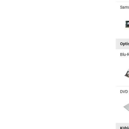
Sams
Opti
Blu-R
DVD B
Kühle