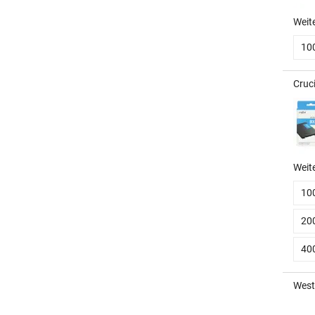
Weit
10
Cruci
Weit
10
20
40
West