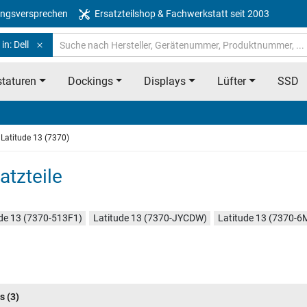
ngsversprechen
Ersatzteilshop & Fachwerkstatt seit 2003
in: Dell
taturen
Dockings
Displays
Lüfter
SSD
Latitude 13 (7370)
atzteile
de 13 (7370-513F1)
Latitude 13 (7370-JYCDW)
Latitude 13 (7370-
s
(3)