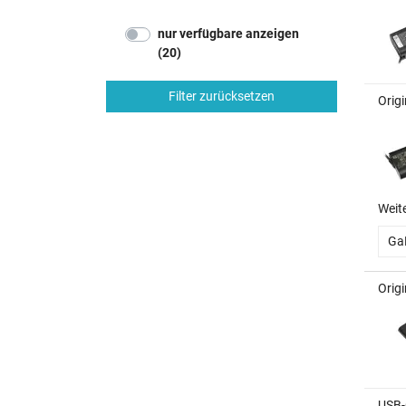
nur verfügbare anzeigen
(20)
Filter zurücksetzen
Origi
Weit
Ga
Orig
USB-C