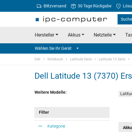
Blitzversand
30 Tage Rückgabe
Lösu
Suche 
Hersteller
Akkus
Netzteile
Tas
Wählen Sie Ihr Gerät
Dell
Notebook
Latitude Serie
Latitude 13 Serie
Dell Latitude 13 (7370) Ers
Weitere Modelle:
Latitu
Filter
Kategorie
Akku