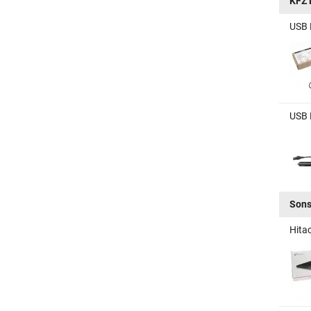
KFZ 
USB K
USB K
Sons
Hita