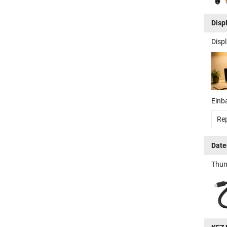
Disp
Displ
Einb
Rep
Date
Thun