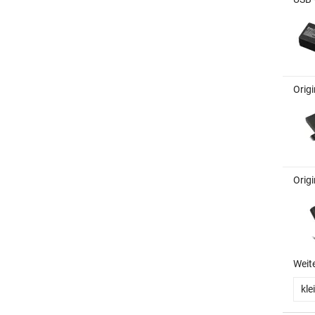
Origi
Origi
Weit
kle