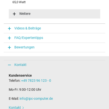
65,0 Watt
Eingangsspannung
100-240V / 50-60Hz
Weitere
Energieeffizienz
VI
Funktions-LED
Videos & Beiträge
Funktions-LED im Stecker
FAQ/Expertentipps
Notebook Stecker
Bewertungen
Steckertyp / -form
rund / 180° gerade
Steckerlänge (mm)
9,5 mm
Kontakt
Steckerdurchmesser außen / innen
4,5 mm / 2,9 mm
Kundenservice
Stift im Stecker
Telefon:
+49 7823 96 123 - 0
Ja
Länge Anschlusskabel (m) (ca.)
Mo-Fr: 9:00-12:00 Uhr
1.75 m
E-Mail:
info@ipc-computer.de
Maße
Kontakt