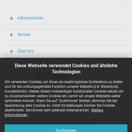
Länge / Breite / Höhe
106 mm / 47 mm / 29 mm
Weitere Daten
Informationen
Überlast-, kurzschluss- und überhitzungsgeschützt
Ja
Service
Prüfsiegel
CCC
CE
Über Uns
EAC
IRAM
Unsere Versandarten
Diese Webseite verwendet Cookies und ähnliche
N
Technologien
NOM NYCE
PCT
Wir verwenden Cookies, um Ihnen ein bestmögliches Surferlebnis zu bieten
PSE
und für die ordnungsgemäße Funktion unserer Website (z.B. Warenkorb,
Unsere Zahlarten
SEC
Kundenkonto). Neben diesen notwendigen funktionalen Cookies setzen wir
Singapore Safety Mark
zu Anaylsezwecken weitere Cookies ein, damit wir unsere Webseite weiter
TÜV Argentina Certificado
optimieren können. Wenn Sie auf "Zustimmen" klicken, stimmen Sie der
TÜV Geprüfte Sicherheit
Speicherung aller Cookies zu. Unter Einstellungen können Sie Cookies
UKCA
deaktivieren. Sie können dem jederzeit widersprechen.
Weitere
Copyright ©
IPC-Computer Deutschland GmbH
UL Listed
Informationen
.
Ukraine Safety
Alle Preise inkl. gesetzl. MwSt. zzgl. Versandkosten
Kategorisierung
Zustimmen