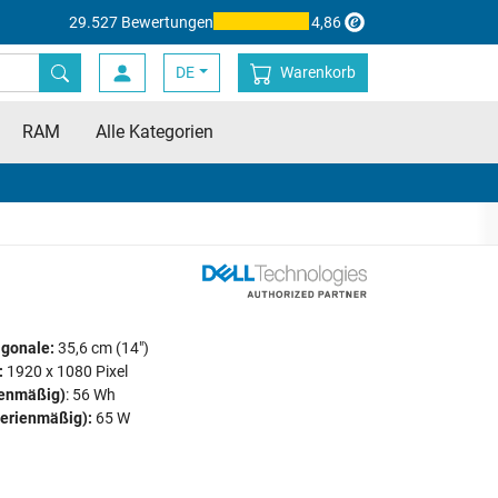
29.527 Bewertungen
4,86
DE
Warenkorb
RAM
Alle Kategorien
agonale:
35,6 cm (14")
:
1920 x 1080 Pixel
ienmäßig)
: 56 Wh
serienmäßig):
65 W