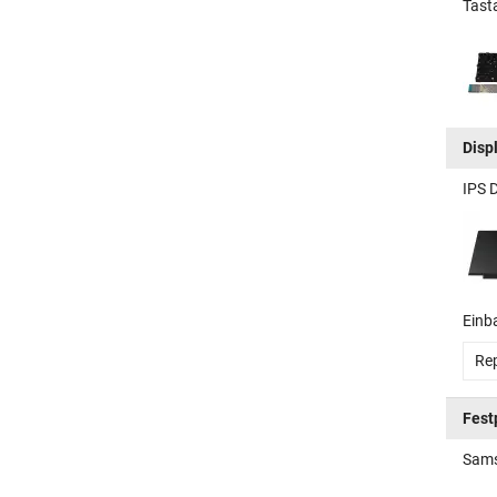
Tasta
Disp
IPS 
Einb
Rep
Fest
Sams