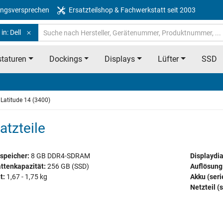
ngsversprechen
Ersatzteilshop & Fachwerkstatt seit 2003
in: Dell
taturen
Dockings
Displays
Lüfter
SSD
Latitude 14 (3400)
atzteile
speicher:
8 GB DDR4-SDRAM
Displaydi
ttenkapazität:
256 GB (SSD)
Auflösung
t:
1,67 - 1,75 kg
Akku (ser
Netzteil (