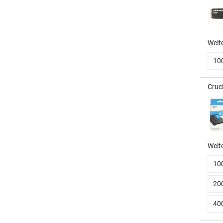
Weit
10
Cruci
Weit
10
20
40