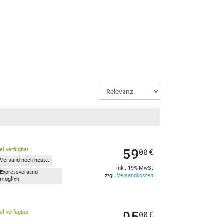
59
kel verfügbar
00
€
Versand noch heute.
inkl. 19% MwSt
Expressversand
zzgl.
Versandkosten
möglich.
95
kel verfügbar
00
€