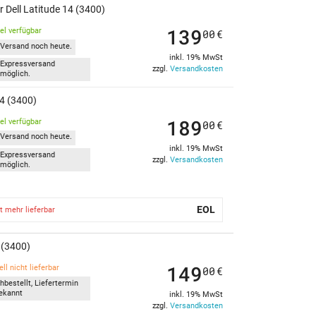
 Dell Latitude 14 (3400)
139
kel verfügbar
00
€
Versand noch heute.
inkl. 19% MwSt
Expressversand
zzgl.
Versandkosten
möglich.
14 (3400)
189
kel verfügbar
00
€
Versand noch heute.
inkl. 19% MwSt
Expressversand
zzgl.
Versandkosten
möglich.
EOL
t mehr lieferbar
 (3400)
149
ll nicht lieferbar
00
€
hbestellt, Liefertermin
ekannt
inkl. 19% MwSt
zzgl.
Versandkosten