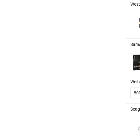
West
Sams
Weit
80
Seag