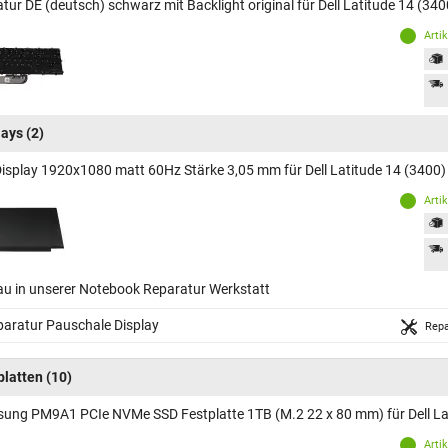
tur DE (deutsch) schwarz mit Backlight original für Dell Latitude 14 (340
Arti
lays
(2)
Display 1920x1080 matt 60Hz Stärke 3,05 mm für Dell Latitude 14 (3400)
Arti
au in unserer Notebook Reparatur Werkstatt
aratur Pauschale Display
Repa
platten
(10)
ung PM9A1 PCIe NVMe SSD Festplatte 1TB (M.2 22 x 80 mm) für Dell La
Arti