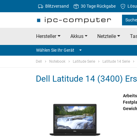
Blitzversand
30 Tage Rückgabe
Lösu
Suche 
Hersteller
Akkus
Netzteile
Tas
Wählen Sie Ihr Gerät
Dell
Notebook
Latitude Serie
Latitude 14 Serie
Dell Latitude 14 (3400) Ers
Arbeits
Festpla
Gewich