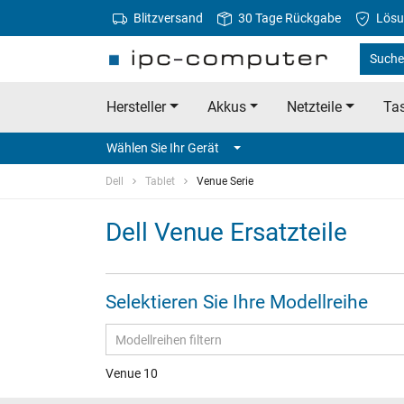
Blitzversand
30 Tage Rückgabe
Lösu
Suche 
Hersteller
Akkus
Netzteile
Tas
Wählen Sie Ihr Gerät
Dell
Tablet
Venue Serie
Dell Venue Ersatzteile
Selektieren Sie Ihre Modellreihe
Venue 10