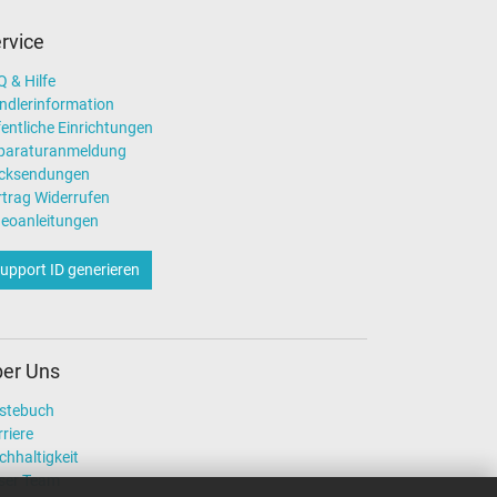
rvice
 & Hilfe
ndlerinformation
entliche Einrichtungen
paraturanmeldung
cksendungen
rtrag Widerrufen
deoanleitungen
upport ID generieren
er Uns
stebuch
riere
chhaltigkeit
ser Team