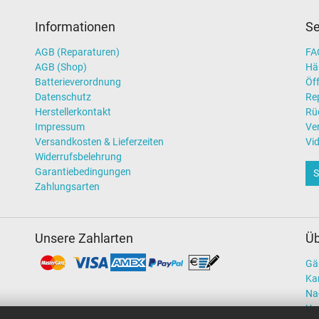
Informationen
Se
AGB (Reparaturen)
FAQ
AGB (Shop)
Hä
Batterieverordnung
Öff
Datenschutz
Re
Herstellerkontakt
Rü
Impressum
Ve
Versandkosten & Lieferzeiten
Vi
Widerrufsbelehrung
Garantiebedingungen
S
Zahlungsarten
Unsere Zahlarten
Üb
Gä
Kar
Na
Un