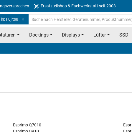
ngsversprechen
Ersatzteilshop & Fachwerkstatt seit 2003
in: Fujitsu
taturen
Dockings
Displays
Lüfter
SSD
Esprimo Q7010
Espr
Esprimo Q910
Espr