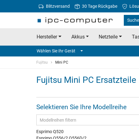
Blitzversand
30 Tage Rückgabe
Lösu
Suche 
Hersteller
Akkus
Netzteile
Tas
Wählen Sie Ihr Gerät
Fujitsu
Mini PC
Fujitsu Mini PC Ersatzteile
Selektieren Sie Ihre Modellreihe
Esprimo Q520
Esprimo Q556/2 Q556D/2