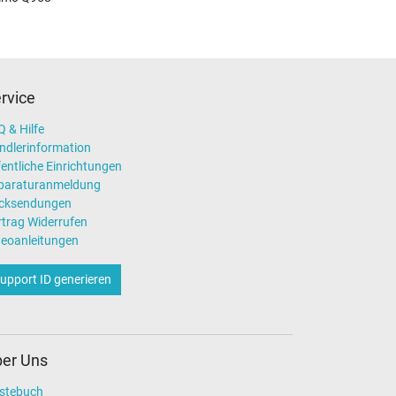
rvice
 & Hilfe
ndlerinformation
entliche Einrichtungen
paraturanmeldung
cksendungen
rtrag Widerrufen
deoanleitungen
upport ID generieren
er Uns
stebuch