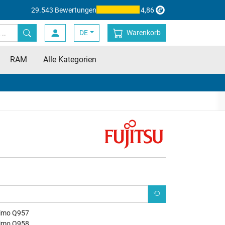
29.543 Bewertungen
4,86
DE
Warenkorb
RAM
Alle Kategorien
imo Q957
imo Q958