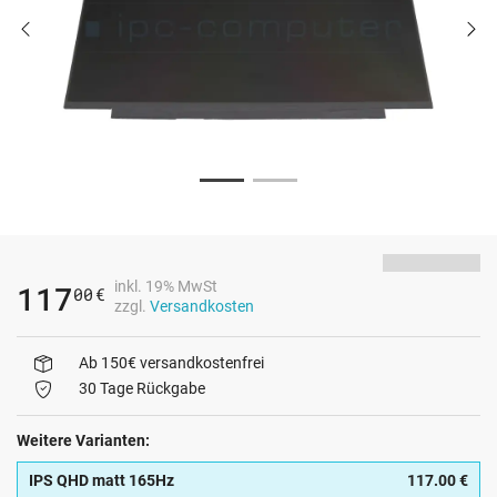
inkl. 19% MwSt
117
00
€
zzgl.
Versandkosten
Ab 150€ versandkostenfrei
30 Tage Rückgabe
Weitere Varianten:
IPS QHD matt 165Hz
117.00 €