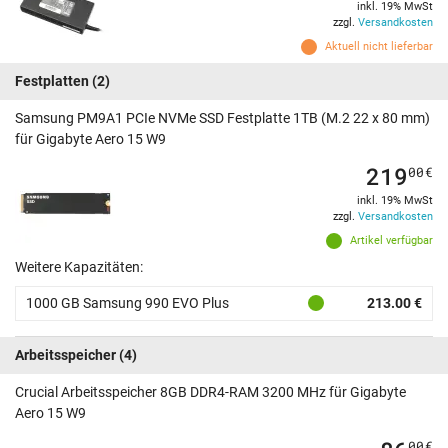
inkl. 19% MwSt
zzgl.
Versandkosten
Aktuell nicht lieferbar
Festplatten
(2)
Samsung PM9A1 PCIe NVMe SSD Festplatte 1TB (M.2 22 x 80 mm)
für Gigabyte Aero 15 W9
219
00
€
inkl. 19% MwSt
zzgl.
Versandkosten
Artikel verfügbar
Weitere Kapazitäten:
1000 GB Samsung 990 EVO Plus
213.00 €
Arbeitsspeicher
(4)
Crucial Arbeitsspeicher 8GB DDR4-RAM 3200 MHz für Gigabyte
Aero 15 W9
00
€