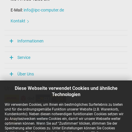
E-Mail:
info@ipc-computer.de
Kontakt
Informationen
Service
Über Uns
Diese Webseite verwendet Cookies und ähnliche
Unsere Versandarten
Technologien
Wir verwenden Cookies, um Ihnen ein bestmögliches Surferlebnis zu bieten
und für die ordnungsgemäße Funktion unserer Website (z.B. Warenkorb,
Unsere Zahlarten
Kundenkonto). Neben diesen notwendigen funktionalen Cookies setzen wir
zu Anaylsezwecken weitere Cookies ein, damit wir unsere Webseite weiter
optimieren können. Wenn Sie auf "Zustimmen" klicken, stimmen Sie der
Speicherung aller Cookies zu. Unter Einstellungen können Sie Cookies