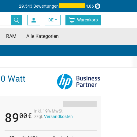
29.543 Bewertungen
4,86
DE
Warenkorb
RAM
Alle Kategorien
60 Watt
inkl. 19% MwSt
89
00
€
zzgl.
Versandkosten