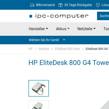
Blitzversand
30 Tage Rückgabe
Lösu
Suche
Hersteller
Akkus
Netzteile
Tas
Wählen Sie Ihr Gerät
HP
Desktop
EliteDesk 800 Serie
EliteDesk 800 G4
HP EliteDesk 800 G4 Tower