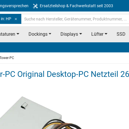
ngsversprechen
Ersatzteilshop & Fachwerkstatt seit 2003
 in: HP
taturen
Dockings
Displays
Lüfter
SSD
 Tower-PC
-PC Original Desktop-PC Netzteil 2