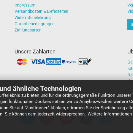
Impressum
Ve
Versandkosten & Lieferzeiten
Vi
Widerrufsbelehrung
Garantiebedingungen
S
Zahlungsarten
Unsere Zahlarten
Üb
Gä
Kar
Na
Un
und ähnliche Technologien
rferlebnis zu bieten und für die ordnungsgemäße Funktion unserer
gen funktionalen Cookies setzen wir zu Anaylsezwecken weitere Co
Wenn Sie auf "Zustimmen" klicken, stimmen Sie der Speicherung all
en. Sie können dem jederzeit widersprechen.
Weitere Informationen