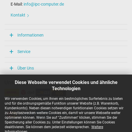
E-Mail:
info@ipc-computer.de
Kontakt
Informationen
Service
Über Uns
Diese Webseite verwendet Cookies und ähnliche
Unsere Versandarten
Technologien
Wir verwenden Cookies, um Ihnen ein bestmögliches Surferlebnis zu bieten
und für die ordnungsgemäße Funktion unserer Website (z.B. Warenkorb,
Unsere Zahlarten
Kundenkonto). Neben diesen notwendigen funktionalen Cookies setzen wir
zu Anaylsezwecken weitere Cookies ein, damit wir unsere Webseite weiter
optimieren können. Wenn Sie auf "Zustimmen" klicken, stimmen Sie der
Speicherung aller Cookies zu. Unter Einstellungen können Sie Cookies
deaktivieren. Sie können dem jederzeit widersprechen.
Weitere
Copyright ©
IPC-Computer Deutschland GmbH
Informationen
.