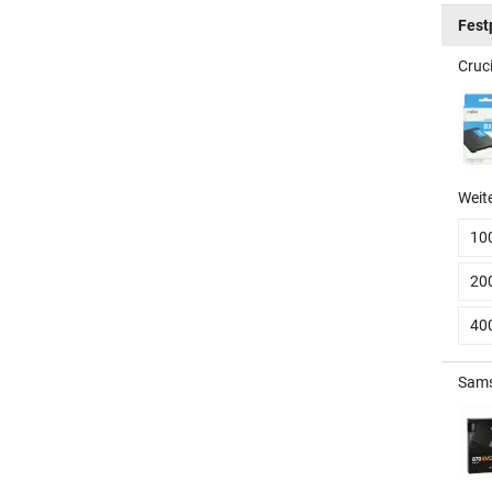
Fest
Cruc
Weit
10
20
40
Sams