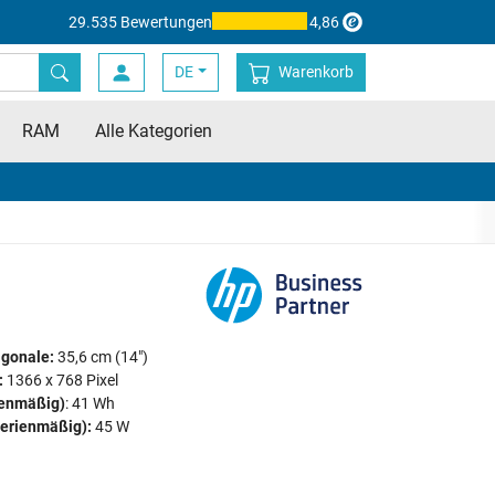
29.535 Bewertungen
4,86
DE
Warenkorb
RAM
Alle Kategorien
agonale:
35,6 cm (14")
:
1366 x 768 Pixel
ienmäßig)
: 41 Wh
serienmäßig):
45 W