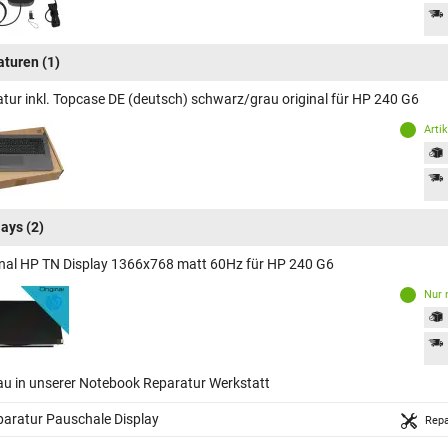
aturen
(1)
atur inkl. Topcase DE (deutsch) schwarz/grau original für HP 240 G6
Arti
lays
(2)
inal HP TN Display 1366x768 matt 60Hz für HP 240 G6
Nur 
au in unserer Notebook Reparatur Werkstatt
aratur Pauschale Display
Repa