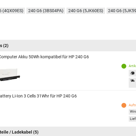
6 (4QX09ES)
240 G6 (3BS04PA)
240 G6 (5JK60ES)
240 G6 (5JK5
s
(2)
Computer Akku 50Wh kompatibel für HP 240 G6
Arti
attery Li-Ion 3 Cells 31Whr für HP 240 G6
Auft
Wird
Lief
teile / Ladekabel
(5)