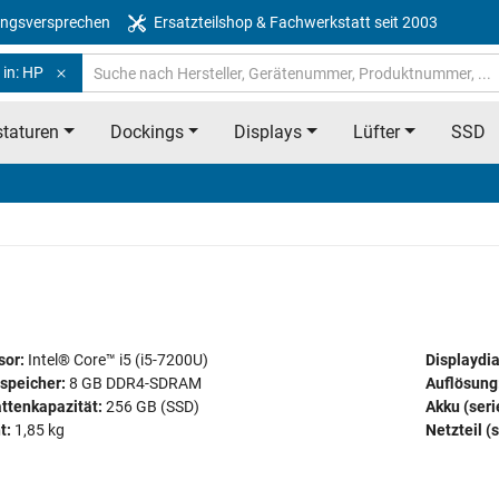
ngsversprechen
Ersatzteilshop & Fachwerkstatt seit 2003
 in: HP
taturen
Dockings
Displays
Lüfter
SSD
sor:
Intel® Core™ i5 (i5-7200U)
Displaydi
speicher:
8 GB DDR4-SDRAM
Auflösung
ttenkapazität:
256 GB (SSD)
Akku (ser
t:
1,85 kg
Netzteil (