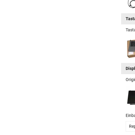
Tast
Tast
Disp
Orig
Einb
Rep