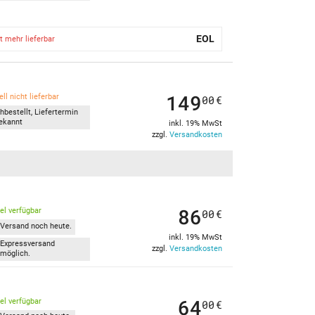
EOL
t mehr lieferbar
149
ll nicht lieferbar
00
€
hbestellt, Liefertermin
ekannt
inkl. 19% MwSt
zzgl.
Versandkosten
86
kel verfügbar
00
€
Versand noch heute.
inkl. 19% MwSt
Expressversand
zzgl.
Versandkosten
möglich.
64
kel verfügbar
00
€