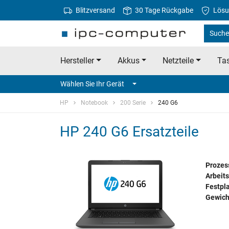
Blitzversand
30 Tage Rückgabe
Lösu
Suche
Hersteller
Akkus
Netzteile
Tas
Wählen Sie Ihr Gerät
HP
Notebook
200 Serie
240 G6
HP 240 G6 Ersatzteile
Prozes
Arbeits
Festpla
Gewich