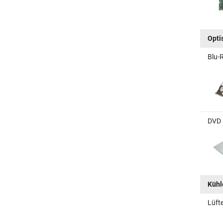
Opti
Blu-
DVD 
Kühle
Lüft