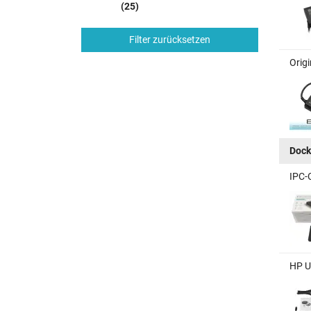
(25)
Filter zurücksetzen
Orig
Dock
IPC-
HP U