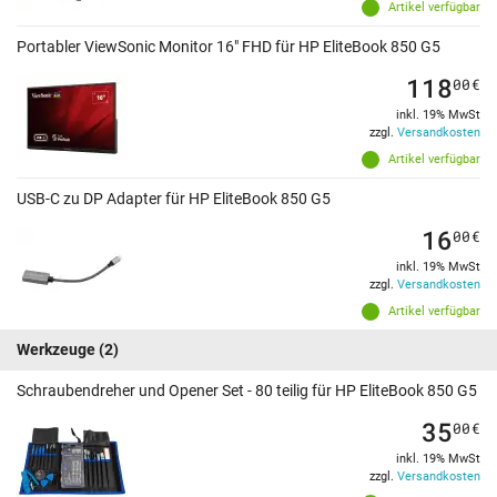
Artikel verfügbar
Portabler ViewSonic Monitor 16" FHD für HP EliteBook 850 G5
118
00
€
inkl. 19% MwSt
zzgl.
Versandkosten
Artikel verfügbar
USB-C zu DP Adapter für HP EliteBook 850 G5
16
00
€
inkl. 19% MwSt
zzgl.
Versandkosten
Artikel verfügbar
Werkzeuge
(2)
Schraubendreher und Opener Set - 80 teilig für HP EliteBook 850 G5
35
00
€
inkl. 19% MwSt
zzgl.
Versandkosten