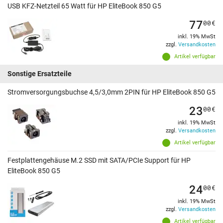
USB KFZ-Netzteil 65 Watt für HP EliteBook 850 G5
77
00
€
inkl. 19% MwSt
zzgl.
Versandkosten
Artikel verfügbar
Sonstige Ersatzteile
Stromversorgungsbuchse 4,5/3,0mm 2PIN für HP EliteBook 850 G5
23
00
€
inkl. 19% MwSt
zzgl.
Versandkosten
Artikel verfügbar
Festplattengehäuse M.2 SSD mit SATA/PCIe Support für HP
EliteBook 850 G5
24
00
€
inkl. 19% MwSt
zzgl.
Versandkosten
Artikel verfügbar