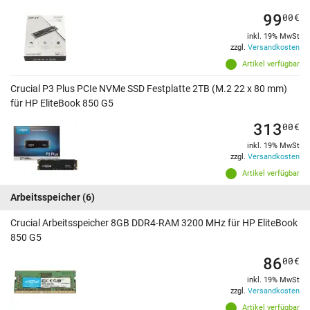
99
00
€
inkl. 19% MwSt
zzgl.
Versandkosten
Artikel verfügbar
Crucial P3 Plus PCIe NVMe SSD Festplatte 2TB (M.2 22 x 80 mm)
für HP EliteBook 850 G5
313
00
€
inkl. 19% MwSt
zzgl.
Versandkosten
Artikel verfügbar
Arbeitsspeicher
(6)
Crucial Arbeitsspeicher 8GB DDR4-RAM 3200 MHz für HP EliteBook
850 G5
86
00
€
inkl. 19% MwSt
zzgl.
Versandkosten
Artikel verfügbar