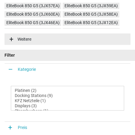
EliteBook 850 G5 (3JX57EA)
EliteBook 850 G5 (3JX59EA)
EliteBook 850 G5 (3JX60EA)
EliteBook 850 G5 (3JX58EA)
EliteBook 850 G5 (3JX46EA)
EliteBook 850 G5 (3JX12EA)
EliteBook 850 G5 (3JX45EA)
EliteBook 850 G5 (4BC93EA)
Weitere
EliteBook 850 G5 (4BC94EA)
EliteBook 850 G5 (4BC95EA)
EliteBook 850 G5 (4BC92EA)
EliteBook 850 G5 (T9X19EA)
Filter
EliteBook 850 G5 (3JX21EA)
EliteBook 850 G5 (3JZ52AW)
EliteBook 850 G5 (3JZ54AW)
EliteBook 850 G5 (5DF26ES)
Kategorie
EliteBook 850 G5 (5DF25ES)
EliteBook 850 G5 (5DF20EA)
Preis