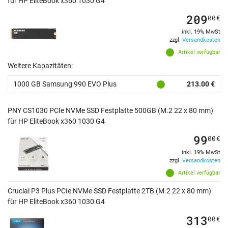
für HP EliteBook x360 1030 G4
209
00
€
inkl. 19% MwSt
zzgl.
Versandkosten
Artikel verfügbar
Weitere Kapazitäten:
1000 GB Samsung 990 EVO Plus
213.00 €
PNY CS1030 PCIe NVMe SSD Festplatte 500GB (M.2 22 x 80 mm)
für HP EliteBook x360 1030 G4
99
00
€
inkl. 19% MwSt
zzgl.
Versandkosten
Artikel verfügbar
Crucial P3 Plus PCIe NVMe SSD Festplatte 2TB (M.2 22 x 80 mm)
für HP EliteBook x360 1030 G4
313
00
€