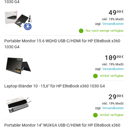
1030 G4
49
00
€
inkl. 19% MwSt
zzgl.
Versandkosten
Nur noch wenige verfügbar
Portabler Monitor 15.6 WQHD USB-C/HDMI für HP EliteBook x360
1030 G4
109
00
€
inkl. 19% MwSt
zzgl.
Versandkosten
Artikel verfügbar
Laptop-Ständer 10 - 15,6" für HP EliteBook x360 1030 G4
29
00
€
inkl. 19% MwSt
zzgl.
Versandkosten
Artikel verfügbar
Portabler Monitor 14" WUXGA USB-C/HDMI für HP EliteBook x360