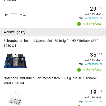
29
00
€
inkl. 19% MwSt
zzgl.
Versandkosten
Artikel verfügbar
Werkzeuge
(2)
Schraubendreher und Opener Set - 80 teilig für HP EliteBook x360
1030 G4
35
00
€
inkl. 19% MwSt
zzgl.
Versandkosten
Artikel verfügbar
Notebook Schrauben-Sortimentkasten 300-tlg. für HP EliteBook
x360 1030 G4
19
00
€
inkl. 19% MwSt
zzgl.
Versandkosten