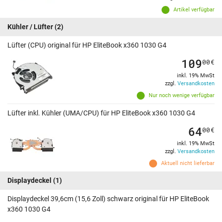
Artikel verfügbar
Kühler / Lüfter
(2)
Lüfter (CPU) original für HP EliteBook x360 1030 G4
109
00
€
inkl. 19% MwSt
zzgl.
Versandkosten
Nur noch wenige verfügbar
Lüfter inkl. Kühler (UMA/CPU) für HP EliteBook x360 1030 G4
64
00
€
inkl. 19% MwSt
zzgl.
Versandkosten
Aktuell nicht lieferbar
Displaydeckel
(1)
Displaydeckel 39,6cm (15,6 Zoll) schwarz original für HP EliteBook
x360 1030 G4