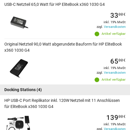
USB-C Netzteil 65,0 Watt für HP EliteBook x360 1030 G4
33
00
€
inkl. 19% MwSt
zzgl.
Versandkosten
Artikel verfügbar
Original Netzteil 90,0 Watt abgerundete Bauform für HP EliteBook
x360 1030 G4
65
00
€
inkl. 19% MwSt
zzgl.
Versandkosten
Artikel verfügbar
Docking Stations
(4)
HP USB-C Port Replikator inkl. 120W Netzteil mit 11 Anschlüssen
für EliteBook x360 1030 G4
139
00
€
inkl. 19% MwSt
zzgl.
Versandkosten