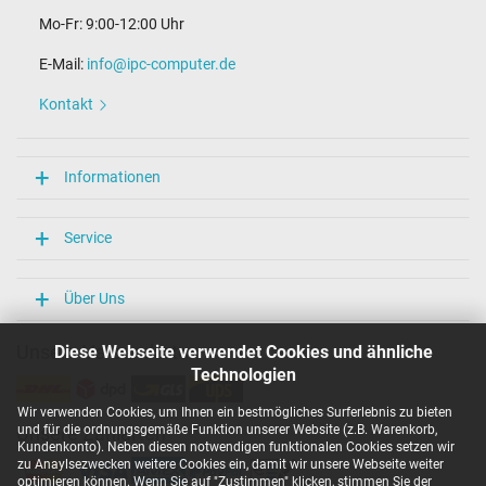
Mo-Fr: 9:00-12:00 Uhr
E-Mail:
info@ipc-computer.de
Kontakt
Informationen
Service
Über Uns
Unsere Versandarten
Diese Webseite verwendet Cookies und ähnliche
Technologien
Wir verwenden Cookies, um Ihnen ein bestmögliches Surferlebnis zu bieten
und für die ordnungsgemäße Funktion unserer Website (z.B. Warenkorb,
Unsere Zahlarten
Kundenkonto). Neben diesen notwendigen funktionalen Cookies setzen wir
zu Anaylsezwecken weitere Cookies ein, damit wir unsere Webseite weiter
optimieren können. Wenn Sie auf "Zustimmen" klicken, stimmen Sie der