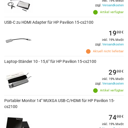
inkl. 19% MwSt
zzgl.
Versandkosten
Artikel verfügbar
USB-C zu HDMI Adapter für HP Pavilion 15-cs2100
19
00
€
inkl. 19% MwSt
zzgl.
Versandkosten
Aktuell nicht lieferbar
Laptop-Ständer 10 - 15,6" für HP Pavilion 15-cs2100
29
00
€
inkl. 19% MwSt
zzgl.
Versandkosten
Artikel verfügbar
Portabler Monitor 14" WUXGA USB-C/HDMI für HP Pavilion 15-
cs2100
74
00
€
inkl. 19% MwSt