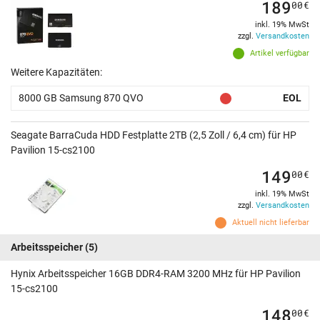
189
00
€
inkl. 19% MwSt
zzgl.
Versandkosten
Artikel verfügbar
Weitere Kapazitäten:
8000 GB Samsung 870 QVO
EOL
Seagate BarraCuda HDD Festplatte 2TB (2,5 Zoll / 6,4 cm) für HP
Pavilion 15-cs2100
149
00
€
inkl. 19% MwSt
zzgl.
Versandkosten
Aktuell nicht lieferbar
Arbeitsspeicher
(5)
Hynix Arbeitsspeicher 16GB DDR4-RAM 3200 MHz für HP Pavilion
15-cs2100
148
00
€