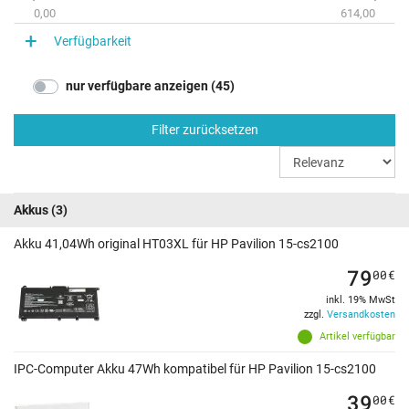
0,00
614,00
Verfügbarkeit
nur verfügbare anzeigen (45)
Filter zurücksetzen
Akkus
(3)
Akku 41,04Wh original HT03XL für HP Pavilion 15-cs2100
79
00
€
inkl. 19% MwSt
zzgl.
Versandkosten
Artikel verfügbar
IPC-Computer Akku 47Wh kompatibel für HP Pavilion 15-cs2100
39
00
€