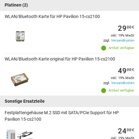
Platinen
(2)
WLAN/Bluetooth Karte für HP Pavilion 15-cs2100
29
00
€
inkl. 19% MwSt
zzgl.
Versandkosten
Artikel verfügbar
WLAN/Bluetooth Karte original für HP Pavilion 15-cs2100
49
00
€
inkl. 19% MwSt
zzgl.
Versandkosten
Artikel verfügbar
Sonstige Ersatzteile
Festplattengehäuse M.2 SSD mit SATA/PCIe Support für HP
Pavilion 15-cs2100
24
00
€
inkl. 19% MwSt