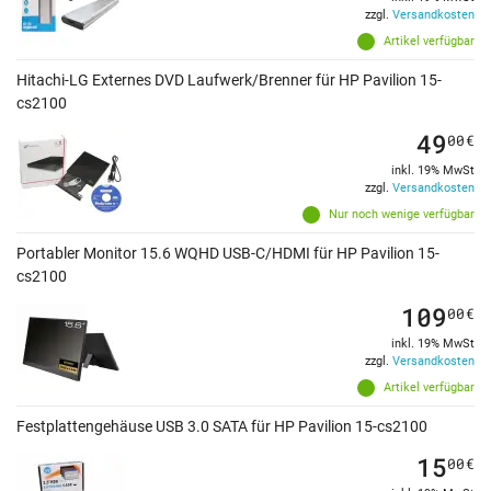
zzgl.
Versandkosten
Artikel verfügbar
Hitachi-LG Externes DVD Laufwerk/Brenner für HP Pavilion 15-
cs2100
49
00
€
inkl. 19% MwSt
zzgl.
Versandkosten
Nur noch wenige verfügbar
Portabler Monitor 15.6 WQHD USB-C/HDMI für HP Pavilion 15-
cs2100
109
00
€
inkl. 19% MwSt
zzgl.
Versandkosten
Artikel verfügbar
Festplattengehäuse USB 3.0 SATA für HP Pavilion 15-cs2100
15
00
€