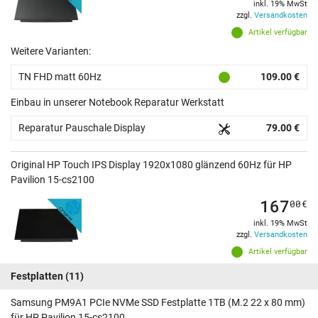
inkl. 19% MwSt
zzgl.
Versandkosten
Artikel verfügbar
Weitere Varianten:
TN FHD matt 60Hz
109.00 €
Einbau in unserer Notebook Reparatur Werkstatt
Reparatur Pauschale Display
79.00 €
Original HP Touch IPS Display 1920x1080 glänzend 60Hz für HP
Pavilion 15-cs2100
167
00
€
inkl. 19% MwSt
zzgl.
Versandkosten
Artikel verfügbar
Festplatten
(11)
Samsung PM9A1 PCIe NVMe SSD Festplatte 1TB (M.2 22 x 80 mm)
für HP Pavilion 15-cs2100