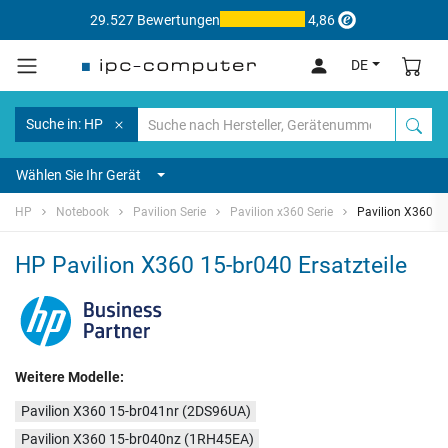
29.527 Bewertungen
4,86
DE
Suche in: HP
Wählen Sie Ihr Gerät
HP
Notebook
Pavilion Serie
Pavilion x360 Serie
Pavilion X360 1
HP Pavilion X360 15-br040 Ersatzteile
Weitere Modelle:
Pavilion X360 15-br041nr (2DS96UA)
Pavilion X360 15-br040nz (1RH45EA)