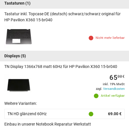
Tastaturen
(1)
Tastatur inkl. Topcase DE (deutsch) schwarz/schwarz original für
HP Pavilion X360 15-br040
Nicht mehr lieferbar
Displays
(5)
TN Display 1366x768 matt 60Hz für HP Pavilion X360 15-br040
65
00
€
inkl. 19% MwSt
zzgl.
Versandkosten
Artikel verfügbar
Weitere Varianten:
TN HD glänzend 60Hz
69.00 €
Einbau in unserer Notebook Reparatur Werkstatt