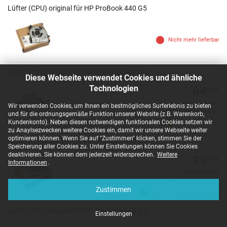
Lüfter (CPU) original für HP ProBook 440 G5
Nicht mehr lieferbar
Lüfter (CPU) original für HP ProBook 440 G5
Diese Webseite verwendet Cookies und ähnliche
64
Technologien
00
€
inkl. 19% MwSt
Wir verwenden Cookies, um Ihnen ein bestmögliches Surferlebnis zu bieten
zzgl.
Versandkosten
und für die ordnungsgemäße Funktion unserer Website (z.B. Warenkorb,
Kundenkonto). Neben diesen notwendigen funktionalen Cookies setzen wir
Artikel verfügbar
zu Anaylsezwecken weitere Cookies ein, damit wir unsere Webseite weiter
optimieren können. Wenn Sie auf "Zustimmen" klicken, stimmen Sie der
Lüfter (CPU) original für HP ProBook 440 G5
Speicherung aller Cookies zu. Unter Einstellungen können Sie Cookies
deaktivieren. Sie können dem jederzeit widersprechen.
Weitere
75
00
€
Informationen
.
inkl. 19% MwSt
zzgl.
Versandkosten
Zustimmen
Nur noch wenige verfügbar
Lüfter (CPU) original für HP ProBook 440 G5
Einstellungen