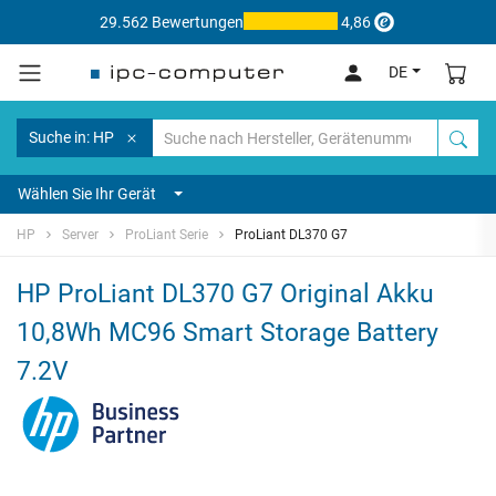
29.562 Bewertungen
4,86
DE
Suche in: HP
Wählen Sie Ihr Gerät
HP
Server
ProLiant Serie
ProLiant DL370 G7
HP ProLiant DL370 G7 Original Akku
10,8Wh MC96 Smart Storage Battery
7.2V