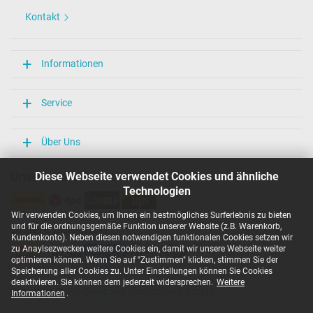
Kontakt
Informationen
Service
Über Uns
Unsere Versandarten
Diese Webseite verwendet Cookies und ähnliche
Technologien
Wir verwenden Cookies, um Ihnen ein bestmögliches Surferlebnis zu bieten
und für die ordnungsgemäße Funktion unserer Website (z.B. Warenkorb,
Unsere Zahlarten
Kundenkonto). Neben diesen notwendigen funktionalen Cookies setzen wir
zu Anaylsezwecken weitere Cookies ein, damit wir unsere Webseite weiter
optimieren können. Wenn Sie auf "Zustimmen" klicken, stimmen Sie der
Speicherung aller Cookies zu. Unter Einstellungen können Sie Cookies
deaktivieren. Sie können dem jederzeit widersprechen.
Weitere
Copyright ©
IPC-Computer Deutschland GmbH
Informationen
.