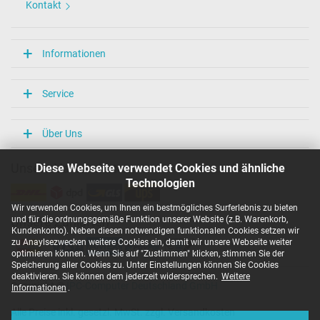
Kontakt
Informationen
Service
Über Uns
Diese Webseite verwendet Cookies und ähnliche
Unsere Versandarten
Technologien
Wir verwenden Cookies, um Ihnen ein bestmögliches Surferlebnis zu bieten
und für die ordnungsgemäße Funktion unserer Website (z.B. Warenkorb,
Unsere Zahlarten
Kundenkonto). Neben diesen notwendigen funktionalen Cookies setzen wir
zu Anaylsezwecken weitere Cookies ein, damit wir unsere Webseite weiter
optimieren können. Wenn Sie auf "Zustimmen" klicken, stimmen Sie der
Speicherung aller Cookies zu. Unter Einstellungen können Sie Cookies
deaktivieren. Sie können dem jederzeit widersprechen.
Weitere
Copyright ©
IPC-Computer Deutschland GmbH
Informationen
.
Alle Preise inkl. gesetzl. MwSt. zzgl. Versandkosten