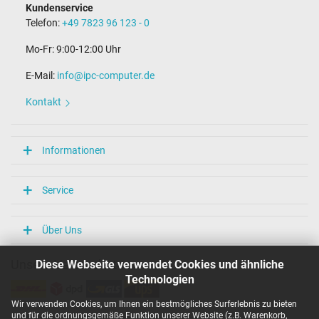
Kundenservice
Telefon:
+49 7823 96 123 - 0
Mo-Fr: 9:00-12:00 Uhr
E-Mail:
info@ipc-computer.de
Kontakt
Informationen
Service
Über Uns
Diese Webseite verwendet Cookies und ähnliche
Unsere Versandarten
Technologien
Wir verwenden Cookies, um Ihnen ein bestmögliches Surferlebnis zu bieten
und für die ordnungsgemäße Funktion unserer Website (z.B. Warenkorb,
Unsere Zahlarten