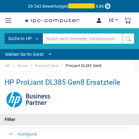
29.543 Bewertungen
4,86
DE
Suche in: HP
Wählen Sie Ihr Gerät
HP
Server
ProLiant Serie
ProLiant DL385 Gen8
HP ProLiant DL385 Gen8 Ersatzteile
Filter
Kategorie