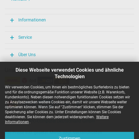
Informationen
Service
Über Uns
Unsere Versandarten
Diese Webseite verwendet Cookies und ähnliche
Technologien
Wir verwenden Cookies, um Ihnen ein bestmögliches Surferlebnis zu bieten
und für die ordnungsgemäße Funktion unserer Website (z.B. Warenkorb,
Unsere Zahlarten
Kundenkonto). Neben diesen notwendigen funktionalen Cookies setzen wir
zu Anaylsezwecken weitere Cookies ein, damit wir unsere Webseite weiter
optimieren können. Wenn Sie auf "Zustimmen" klicken, stimmen Sie der
Speicherung aller Cookies zu. Unter Einstellungen können Sie Cookies
deaktivieren. Sie können dem jederzeit widersprechen.
Weitere
Copyright ©
IPC-Computer Deutschland GmbH
Informationen
.
Alle Preise inkl. gesetzl. MwSt. zzgl. Versandkosten
Zustimmen