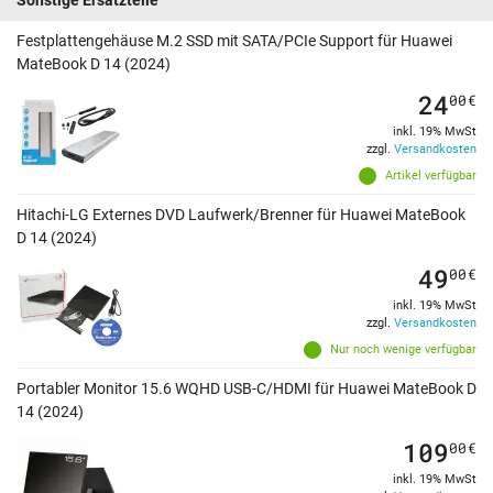
Festplattengehäuse M.2 SSD mit SATA/PCIe Support für Huawei
MateBook D 14 (2024)
24
00
€
inkl. 19% MwSt
zzgl.
Versandkosten
Artikel verfügbar
Hitachi-LG Externes DVD Laufwerk/Brenner für Huawei MateBook
D 14 (2024)
49
00
€
inkl. 19% MwSt
zzgl.
Versandkosten
Nur noch wenige verfügbar
Portabler Monitor 15.6 WQHD USB-C/HDMI für Huawei MateBook D
14 (2024)
109
00
€
inkl. 19% MwSt