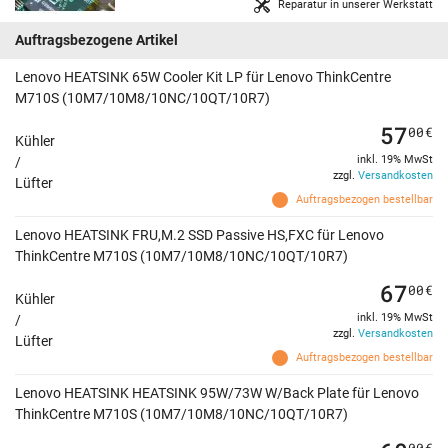
Reparatur in unserer Werkstatt
Auftragsbezogene Artikel
Lenovo HEATSINK 65W Cooler Kit LP für Lenovo ThinkCentre
M710S (10M7/10M8/10NC/10QT/10R7)
57
00
€
Kühler
inkl. 19% MwSt
/
zzgl.
Versandkosten
Lüfter
Auftragsbezogen bestellbar
Lenovo HEATSINK FRU,M.2 SSD Passive HS,FXC für Lenovo
ThinkCentre M710S (10M7/10M8/10NC/10QT/10R7)
67
00
€
Kühler
inkl. 19% MwSt
/
zzgl.
Versandkosten
Lüfter
Auftragsbezogen bestellbar
Lenovo HEATSINK HEATSINK 95W/73W W/Back Plate für Lenovo
ThinkCentre M710S (10M7/10M8/10NC/10QT/10R7)
00
€