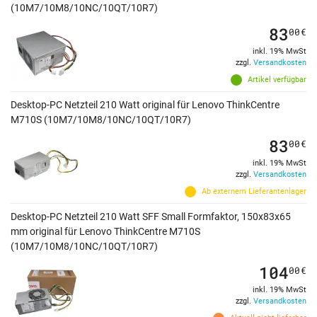
(10M7/10M8/10NC/10QT/10R7)
83
00
€
inkl. 19% MwSt
zzgl.
Versandkosten
Artikel verfügbar
Desktop-PC Netzteil 210 Watt original für Lenovo ThinkCentre
M710S (10M7/10M8/10NC/10QT/10R7)
83
00
€
inkl. 19% MwSt
zzgl.
Versandkosten
Ab externem Lieferantenlager
Desktop-PC Netzteil 210 Watt SFF Small Formfaktor, 150x83x65
mm original für Lenovo ThinkCentre M710S
(10M7/10M8/10NC/10QT/10R7)
104
00
€
inkl. 19% MwSt
zzgl.
Versandkosten