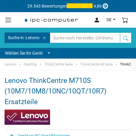
29.543 Bewertungen
4,86
DE
Suche in: Lenovo
Wählen Sie Ihr Gerät
Lenovo
Desktop
ThinkCentre Serie
ThinkCentre M Serie
ThinkCen
Lenovo ThinkCentre M710S
(10M7/10M8/10NC/10QT/10R7)
Ersatzteile
Desktop-PC-Spezifikationen