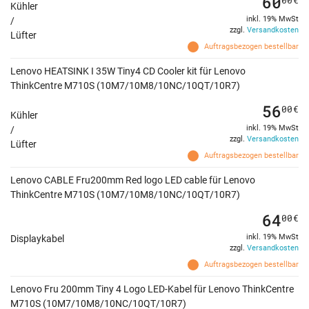
60
Kühler
inkl. 19% MwSt
/
zzgl.
Versandkosten
Lüfter
Auftragsbezogen bestellbar
Lenovo HEATSINK I 35W Tiny4 CD Cooler kit für Lenovo
ThinkCentre M710S (10M7/10M8/10NC/10QT/10R7)
56
00
€
Kühler
inkl. 19% MwSt
/
zzgl.
Versandkosten
Lüfter
Auftragsbezogen bestellbar
Lenovo CABLE Fru200mm Red logo LED cable für Lenovo
ThinkCentre M710S (10M7/10M8/10NC/10QT/10R7)
64
00
€
inkl. 19% MwSt
Displaykabel
zzgl.
Versandkosten
Auftragsbezogen bestellbar
Lenovo Fru 200mm Tiny 4 Logo LED-Kabel für Lenovo ThinkCentre
M710S (10M7/10M8/10NC/10QT/10R7)