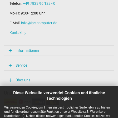
Telefon:
+49 7823 96 123 - 0
Mo-Fr: 9:00-12:00 Uhr
E-Mail:
info@ipc-computer.de
Kontakt
Informationen
Service
Über Uns
Diese Webseite verwendet Cookies und ähnliche
Unsere Versandarten
Technologien
Wir verwenden Cookies, um Ihnen ein bestmögliches Surferlebnis zu bieten
und für die ordnungsgemäße Funktion unserer Website (z.B. Warenkorb,
Unsere Zahlarten
Kundenkonto). Neben diesen notwendigen funktionalen Cookies setzen wir