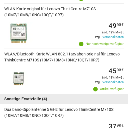
WLAN Karte original für Lenovo ThinkCentre M710S
(10M7/10M8/10NC/10QT/10R7)
49
00
€
inkl. 19% MwSt
zzgl.
Versandkosten
Nur noch wenige verfügbar
WLAN/Bluetooth Karte WLAN 802.11ac/abgn original für Lenovo
ThinkCentre M710S (10M7/10M8/10NC/10QT/10R7)
45
00
€
inkl. 19% MwSt
zzgl.
Versandkosten
Artikel verfügbar
Sonstige Ersatzteile
(4)
Dualband-Dipolantenne 5 GHz für Lenovo ThinkCentre M710S
(10M7/10M8/10NC/10QT/10R7)
37
00
€