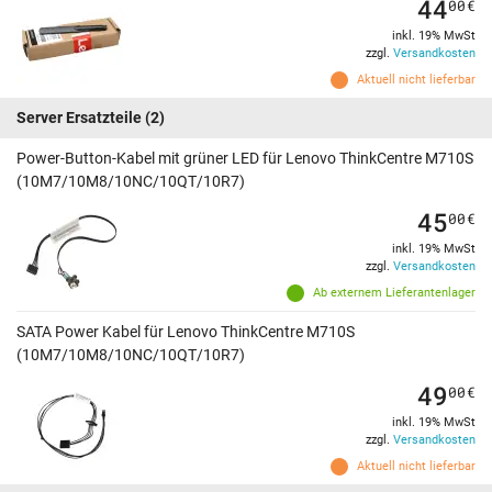
44
00
€
inkl. 19% MwSt
zzgl.
Versandkosten
Aktuell nicht lieferbar
Server Ersatzteile
(2)
Power-Button-Kabel mit grüner LED für Lenovo ThinkCentre M710S
(10M7/10M8/10NC/10QT/10R7)
45
00
€
inkl. 19% MwSt
zzgl.
Versandkosten
Ab externem Lieferantenlager
SATA Power Kabel für Lenovo ThinkCentre M710S
(10M7/10M8/10NC/10QT/10R7)
49
00
€
inkl. 19% MwSt
zzgl.
Versandkosten
Aktuell nicht lieferbar