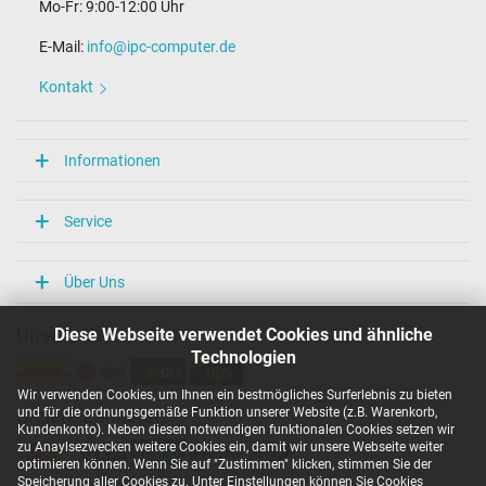
Mo-Fr: 9:00-12:00 Uhr
E-Mail:
info@ipc-computer.de
Kontakt
Informationen
Service
Über Uns
Diese Webseite verwendet Cookies und ähnliche
Unsere Versandarten
Technologien
Wir verwenden Cookies, um Ihnen ein bestmögliches Surferlebnis zu bieten
und für die ordnungsgemäße Funktion unserer Website (z.B. Warenkorb,
Unsere Zahlarten
Kundenkonto). Neben diesen notwendigen funktionalen Cookies setzen wir
zu Anaylsezwecken weitere Cookies ein, damit wir unsere Webseite weiter
optimieren können. Wenn Sie auf "Zustimmen" klicken, stimmen Sie der
Speicherung aller Cookies zu. Unter Einstellungen können Sie Cookies