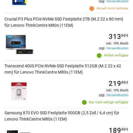
zzgl.
Versandkosten
Aktuell nicht lieferbar
Crucial P3 Plus PCIe NVMe SSD Festplatte 2TB (M.2 22 x 80 mm)
für Lenovo ThinkCentre M80s (11EM)
313
00
€
inkl. 19% MwSt
zzgl.
Versandkosten
Artikel verfügbar
Transcend 400S PCIe NVMe SSD Festplatte 512GB (M.2 22 x 42
mm) für Lenovo ThinkCentre M80s (11EM)
219
00
€
inkl. 19% MwSt
zzgl.
Versandkosten
Nur noch wenige verfügbar
Samsung 870 EVO SSD Festplatte 500GB (2,5 Zoll / 6,4 cm) für
Lenovo ThinkCentre M80s (11EM)
189
00
€