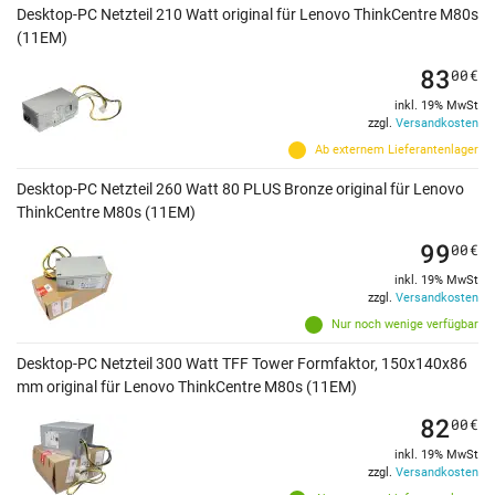
Desktop-PC Netzteil 210 Watt original für Lenovo ThinkCentre M80s
(11EM)
83
00
€
inkl. 19% MwSt
zzgl.
Versandkosten
Ab externem Lieferantenlager
Desktop-PC Netzteil 260 Watt 80 PLUS Bronze original für Lenovo
ThinkCentre M80s (11EM)
99
00
€
inkl. 19% MwSt
zzgl.
Versandkosten
Nur noch wenige verfügbar
Desktop-PC Netzteil 300 Watt TFF Tower Formfaktor, 150x140x86
mm original für Lenovo ThinkCentre M80s (11EM)
82
00
€
inkl. 19% MwSt
zzgl.
Versandkosten