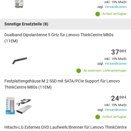
inkl. 19% MwSt
zzgl.
Versandkosten
Artikel verfügbar
Sonstige Ersatzteile
(8)
Dualband-Dipolantenne 5 GHz für Lenovo ThinkCentre M80s
(11EM)
37
00
€
inkl. 19% MwSt
zzgl.
Versandkosten
Ab externem Lieferantenlager
Festplattengehäuse M.2 SSD mit SATA/PCIe Support für Lenovo
ThinkCentre M80s (11EM)
24
00
€
inkl. 19% MwSt
zzgl.
Versandkosten
Artikel verfügbar
Hitachi-LG Externes DVD Laufwerk/Brenner für Lenovo ThinkCentre