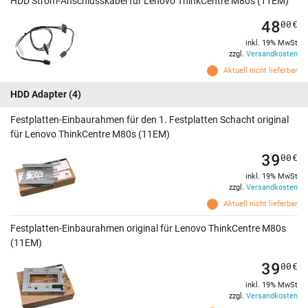
HDD Strom-Anschlusskabel für Lenovo ThinkCentre M80s (11EM)
48
00
€
inkl. 19% MwSt
zzgl.
Versandkosten
Aktuell nicht lieferbar
HDD Adapter
(4)
Festplatten-Einbaurahmen für den 1. Festplatten Schacht original
für Lenovo ThinkCentre M80s (11EM)
39
00
€
inkl. 19% MwSt
zzgl.
Versandkosten
Aktuell nicht lieferbar
Festplatten-Einbaurahmen original für Lenovo ThinkCentre M80s
(11EM)
39
00
€
inkl. 19% MwSt
zzgl.
Versandkosten