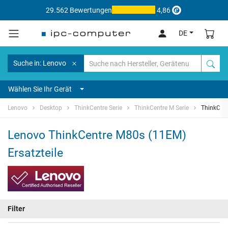
29.562 Bewertungen
4,86
DE
Suche in: Lenovo
Wählen Sie Ihr Gerät
Lenovo
Desktop
ThinkCentre Serie
ThinkCentre M Serie
ThinkCen
Lenovo ThinkCentre M80s (11EM)
Ersatzteile
Filter