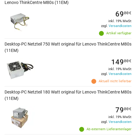
Lenovo ThinkCentre M80s (11EM)
69
00
€
inkl. 19% MwSt
zzgl.
Versandkosten
Artikel verfügbar
Desktop-PC Netzteil 750 Watt original für Lenovo ThinkCentre M80s
(11EM)
149
00
€
inkl. 19% MwSt
zzgl.
Versandkosten
Aktuell nicht lieferbar
Desktop-PC Netzteil 180 Watt original für Lenovo ThinkCentre M80s
(11EM)
79
00
€
inkl. 19% MwSt
zzgl.
Versandkosten
Ab externem Lieferantenlager