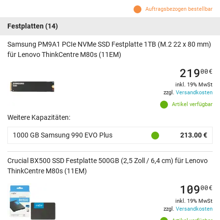
Auftragsbezogen bestellbar
Festplatten
(14)
Samsung PM9A1 PCIe NVMe SSD Festplatte 1TB (M.2 22 x 80 mm)
für Lenovo ThinkCentre M80s (11EM)
219
00
€
inkl. 19% MwSt
zzgl.
Versandkosten
Artikel verfügbar
Weitere Kapazitäten:
1000 GB Samsung 990 EVO Plus
213.00 €
Crucial BX500 SSD Festplatte 500GB (2,5 Zoll / 6,4 cm) für Lenovo
ThinkCentre M80s (11EM)
109
00
€
inkl. 19% MwSt
zzgl.
Versandkosten