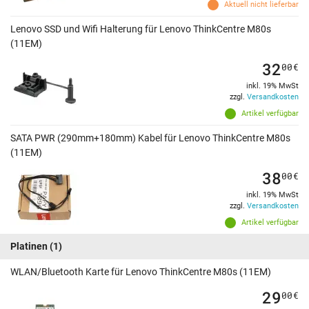
Aktuell nicht lieferbar
Lenovo SSD und Wifi Halterung für Lenovo ThinkCentre M80s
(11EM)
32
00
€
inkl. 19% MwSt
zzgl.
Versandkosten
Artikel verfügbar
SATA PWR (290mm+180mm) Kabel für Lenovo ThinkCentre M80s
(11EM)
38
00
€
inkl. 19% MwSt
zzgl.
Versandkosten
Artikel verfügbar
Platinen
(1)
WLAN/Bluetooth Karte für Lenovo ThinkCentre M80s (11EM)
29
00
€