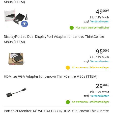
M80s (11EM)
49
00
€
inkl. 19% MwSt
zzgl.
Versandkosten
Nur noch wenige verfügbar
DisplayPort zu Dual DisplayPort Adapter für Lenovo ThinkCentre
M80s (11EM)
95
00
€
inkl. 19% MwSt
zzgl.
Versandkosten
Ab externem Lieferantenlager
HDMI zu VGA Adapter für Lenovo ThinkCentre M80s (11EM)
29
00
€
inkl. 19% MwSt
zzgl.
Versandkosten
Ab externem Lieferantenlager
Portabler Monitor 14" WUXGA USB-C/HDMI für Lenovo ThinkCentre