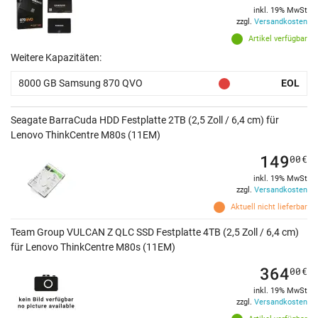
inkl. 19% MwSt
zzgl.
Versandkosten
Artikel verfügbar
Weitere Kapazitäten:
8000 GB Samsung 870 QVO
EOL
Seagate BarraCuda HDD Festplatte 2TB (2,5 Zoll / 6,4 cm) für
Lenovo ThinkCentre M80s (11EM)
149
00
€
inkl. 19% MwSt
zzgl.
Versandkosten
Aktuell nicht lieferbar
Team Group VULCAN Z QLC SSD Festplatte 4TB (2,5 Zoll / 6,4 cm)
für Lenovo ThinkCentre M80s (11EM)
364
00
€
inkl. 19% MwSt
zzgl.
Versandkosten