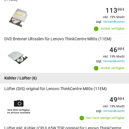
113
00
€
inkl. 19% MwSt
zzgl.
Versandkosten
Artikel verfügbar
DVD Brenner Ultraslim für Lenovo ThinkCentre M80s (11EM)
46
00
€
inkl. 19% MwSt
zzgl.
Versandkosten
Artikel verfügbar
Kühler / Lüfter
(6)
Lüfter (DIS) original für Lenovo ThinkCentre M80s (11EM)
49
00
€
inkl. 19% MwSt
zzgl.
Versandkosten
Nur noch wenige verfügbar
Lüfter inkl. Kühler (CPU) 65W TDP original für Lenovo ThinkCentre