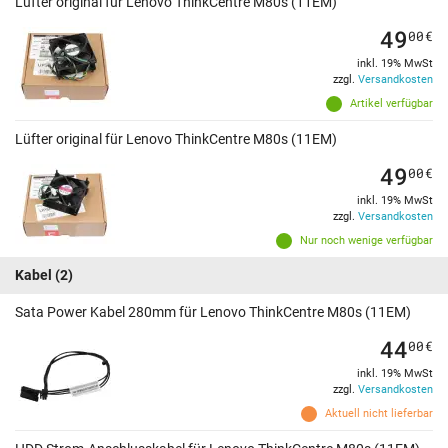
Lüfter original für Lenovo ThinkCentre M80s (11EM)
49
00
€
inkl. 19% MwSt
zzgl.
Versandkosten
Artikel verfügbar
Lüfter original für Lenovo ThinkCentre M80s (11EM)
49
00
€
inkl. 19% MwSt
zzgl.
Versandkosten
Nur noch wenige verfügbar
Kabel
(2)
Sata Power Kabel 280mm für Lenovo ThinkCentre M80s (11EM)
44
00
€
inkl. 19% MwSt
zzgl.
Versandkosten
Aktuell nicht lieferbar