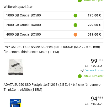
Artikel verfügbar
Weitere Kapazitäten:
1000 GB Crucial BX500
175.00 €
2000 GB Crucial BX500
229.00 €
4000 GB Crucial BX500
519.00 €
PNY CS1030 PCIe NVMe SSD Festplatte 500GB (M.2 22 x 80 mm)
für Lenovo ThinkCentre M80s (11EM)
99
00
€
inkl. 19% MwSt
zzgl.
Versandkosten
Artikel verfügbar
ADATA SU650 SSD Festplatte 512GB (2,5 Zoll / 6,4 cm) für Lenovo
ThinkCentre M80s (11EM)
94
00
€
inkl. 19% MwSt