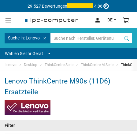
29.527 Bewertungen
4,86
DE
Suche in: Lenovo
Wählen Sie Ihr Gerät
Lenovo
Desktop
ThinkCentre Serie
ThinkCentre M Serie
ThinkCen
Lenovo ThinkCentre M90s (11D6)
Ersatzteile
Filter