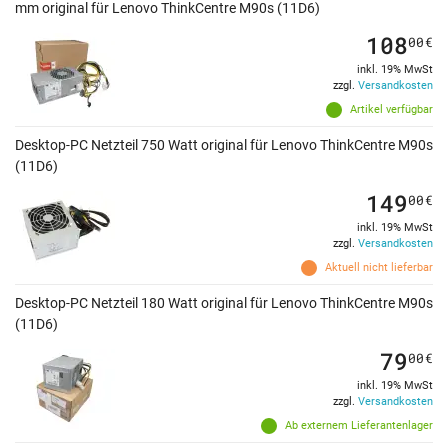
mm original für Lenovo ThinkCentre M90s (11D6)
108
00
€
inkl. 19% MwSt
zzgl.
Versandkosten
Artikel verfügbar
Desktop-PC Netzteil 750 Watt original für Lenovo ThinkCentre M90s
(11D6)
149
00
€
inkl. 19% MwSt
zzgl.
Versandkosten
Aktuell nicht lieferbar
Desktop-PC Netzteil 180 Watt original für Lenovo ThinkCentre M90s
(11D6)
79
00
€
inkl. 19% MwSt
zzgl.
Versandkosten
Ab externem Lieferantenlager