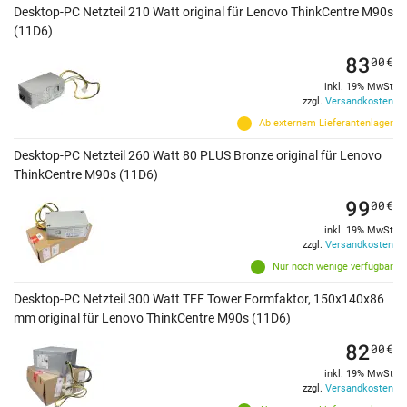
Desktop-PC Netzteil 210 Watt original für Lenovo ThinkCentre M90s
(11D6)
83
00
€
inkl. 19% MwSt
zzgl.
Versandkosten
Ab externem Lieferantenlager
Desktop-PC Netzteil 260 Watt 80 PLUS Bronze original für Lenovo
ThinkCentre M90s (11D6)
99
00
€
inkl. 19% MwSt
zzgl.
Versandkosten
Nur noch wenige verfügbar
Desktop-PC Netzteil 300 Watt TFF Tower Formfaktor, 150x140x86
mm original für Lenovo ThinkCentre M90s (11D6)
82
00
€
inkl. 19% MwSt
zzgl.
Versandkosten