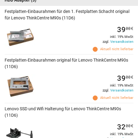
HDD Adapter
(3)
Festplatten-Einbaurahmen für den 1. Festplatten Schacht original
für Lenovo ThinkCentre M90s (11D6)
39
00
€
inkl. 19% MwSt
zzgl.
Versandkosten
Aktuell nicht lieferbar
Festplatten-Einbaurahmen original für Lenovo ThinkCentre M90s
(11D6)
39
00
€
inkl. 19% MwSt
zzgl.
Versandkosten
Aktuell nicht lieferbar
Lenovo SSD und Wifi Halterung für Lenovo ThinkCentre M90s
(11D6)
32
00
€
inkl. 19% MwSt