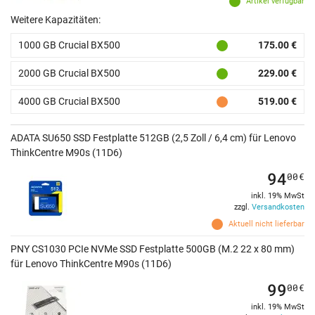
Artikel verfügbar
Weitere Kapazitäten:
1000 GB Crucial BX500
175.00 €
2000 GB Crucial BX500
229.00 €
4000 GB Crucial BX500
519.00 €
ADATA SU650 SSD Festplatte 512GB (2,5 Zoll / 6,4 cm) für Lenovo
ThinkCentre M90s (11D6)
94
00
€
inkl. 19% MwSt
zzgl.
Versandkosten
Aktuell nicht lieferbar
PNY CS1030 PCIe NVMe SSD Festplatte 500GB (M.2 22 x 80 mm)
für Lenovo ThinkCentre M90s (11D6)
99
00
€
inkl. 19% MwSt