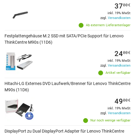
37
00
€
inkl. 19% MwSt
zzgl.
Versandkosten
Ab externem Lieferantenlager
Festplattengehäuse M.2 SSD mit SATA/PCIe Support für Lenovo
ThinkCentre M90s (11D6)
24
00
€
inkl. 19% MwSt
zzgl.
Versandkosten
Artikel verfügbar
Hitachi-LG Externes DVD Laufwerk/Brenner für Lenovo ThinkCentre
M90s (11D6)
49
00
€
inkl. 19% MwSt
zzgl.
Versandkosten
Nur noch wenige verfügbar
DisplayPort zu Dual DisplayPort Adapter für Lenovo ThinkCentre