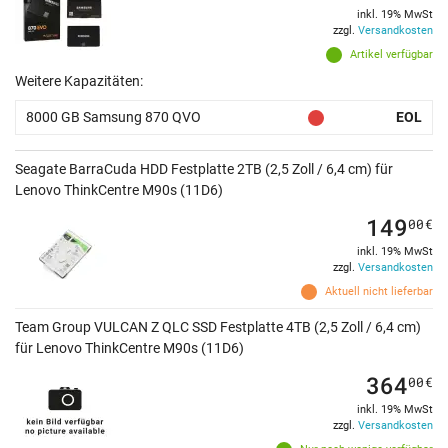
inkl. 19% MwSt
zzgl.
Versandkosten
Artikel verfügbar
Weitere Kapazitäten:
8000 GB Samsung 870 QVO
EOL
Seagate BarraCuda HDD Festplatte 2TB (2,5 Zoll / 6,4 cm) für
Lenovo ThinkCentre M90s (11D6)
149
00
€
inkl. 19% MwSt
zzgl.
Versandkosten
Aktuell nicht lieferbar
Team Group VULCAN Z QLC SSD Festplatte 4TB (2,5 Zoll / 6,4 cm)
für Lenovo ThinkCentre M90s (11D6)
364
00
€
inkl. 19% MwSt
zzgl.
Versandkosten