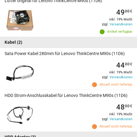
Lüfter original für Lenovo ThinkCentre M90s (11D6)
49
00
€
inkl. 19% MwSt
zzgl.
Versandkosten
Artikel verfügbar
Kabel
(2)
Sata Power Kabel 280mm für Lenovo ThinkCentre M90s (11D6)
44
00
€
inkl. 19% MwSt
zzgl.
Versandkosten
Aktuell nicht lieferbar
HDD Strom-Anschlusskabel für Lenovo ThinkCentre M90s (11D6)
48
00
€
inkl. 19% MwSt
zzgl.
Versandkosten
Aktuell nicht lieferbar