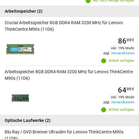
Nur noch wenige verfügbar
Arbeitsspeicher
(2)
Crucial Arbeitsspeicher 8GB DDR4-RAM 3200 MHz für Lenovo
ThinkCentre M90s (11D6)
86
00
€
inkl. 19% MwSt
zzgl.
Versandkosten
Artikel verfügbar
Arbeitsspeicher 8GB DDR4-RAM 3200 MHz für Lenovo ThinkCentre
M90s (11D6)
64
00
€
inkl. 19% MwSt
zzgl.
Versandkosten
Artikel verfügbar
Optische Laufwerke
(2)
Blu-Ray / DVD Brenner Ultraslim für Lenovo ThinkCentre M90s
(11D6)