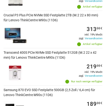
zzgl.
Versandkosten
Artikel verfügbar
Crucial P3 Plus PCIe NVMe SSD Festplatte 2TB (M.2 22 x 80 mm)
für Lenovo ThinkCentre M90s (11D6)
313
00
€
inkl. 19% MwSt
zzgl.
Versandkosten
Artikel verfügbar
Transcend 400S PCIe NVMe SSD Festplatte 512GB (M.2 22 x 42
mm) für Lenovo ThinkCentre M90s (11D6)
219
00
€
inkl. 19% MwSt
zzgl.
Versandkosten
Nur noch wenige verfügbar
Samsung 870 EVO SSD Festplatte 500GB (2,5 Zoll / 6,4 cm) für
Lenovo ThinkCentre M90s (11D6)
189
00
€