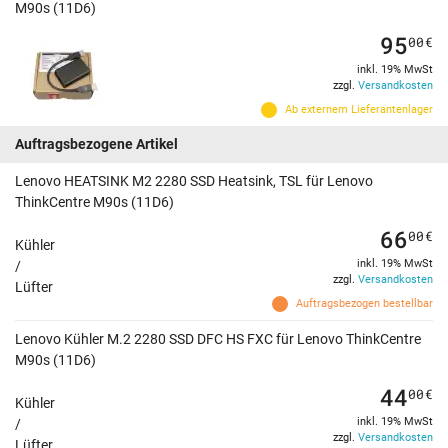
M90s (11D6)
95
00
€
inkl. 19% MwSt
zzgl.
Versandkosten
Ab externem Lieferantenlager
Auftragsbezogene Artikel
Lenovo HEATSINK M2 2280 SSD Heatsink, TSL für Lenovo
ThinkCentre M90s (11D6)
66
00
€
Kühler
inkl. 19% MwSt
/
zzgl.
Versandkosten
Lüfter
Auftragsbezogen bestellbar
Lenovo Kühler M.2 2280 SSD DFC HS FXC für Lenovo ThinkCentre
M90s (11D6)
44
00
€
Kühler
inkl. 19% MwSt
/
zzgl.
Versandkosten
Lüfter