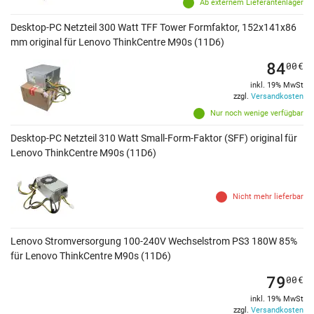
Ab externem Lieferantenlager
Desktop-PC Netzteil 300 Watt TFF Tower Formfaktor, 152x141x86
mm original für Lenovo ThinkCentre M90s (11D6)
84
00
€
inkl. 19% MwSt
zzgl.
Versandkosten
Nur noch wenige verfügbar
Desktop-PC Netzteil 310 Watt Small-Form-Faktor (SFF) original für
Lenovo ThinkCentre M90s (11D6)
Nicht mehr lieferbar
Lenovo Stromversorgung 100-240V Wechselstrom PS3 180W 85%
für Lenovo ThinkCentre M90s (11D6)
79
00
€
inkl. 19% MwSt
zzgl.
Versandkosten