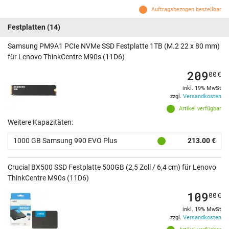
Auftragsbezogen bestellbar
Festplatten
(14)
Samsung PM9A1 PCIe NVMe SSD Festplatte 1TB (M.2 22 x 80 mm)
für Lenovo ThinkCentre M90s (11D6)
209
00
€
inkl. 19% MwSt
zzgl.
Versandkosten
Artikel verfügbar
Weitere Kapazitäten:
1000 GB Samsung 990 EVO Plus
213.00 €
Crucial BX500 SSD Festplatte 500GB (2,5 Zoll / 6,4 cm) für Lenovo
ThinkCentre M90s (11D6)
109
00
€
inkl. 19% MwSt
zzgl.
Versandkosten