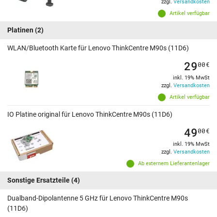
zzgl.
Versandkosten
Artikel verfügbar
Platinen
(2)
WLAN/Bluetooth Karte für Lenovo ThinkCentre M90s (11D6)
29
00
€
inkl. 19% MwSt
zzgl.
Versandkosten
Artikel verfügbar
IO Platine original für Lenovo ThinkCentre M90s (11D6)
49
00
€
inkl. 19% MwSt
zzgl.
Versandkosten
Ab externem Lieferantenlager
Sonstige Ersatzteile
(4)
Dualband-Dipolantenne 5 GHz für Lenovo ThinkCentre M90s
(11D6)