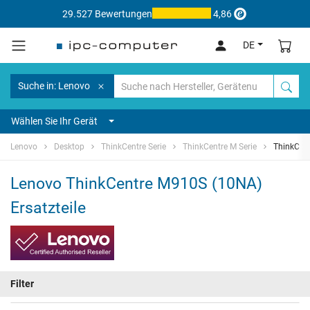
29.527 Bewertungen
4,86
DE
Suche in: Lenovo
Wählen Sie Ihr Gerät
Lenovo
Desktop
ThinkCentre Serie
ThinkCentre M Serie
ThinkCen
Lenovo ThinkCentre M910S (10NA)
Ersatzteile
Filter