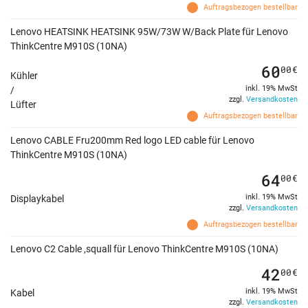
Auftragsbezogen bestellbar
Lenovo HEATSINK HEATSINK 95W/73W W/Back Plate für Lenovo
ThinkCentre M910S (10NA)
60
00
€
Kühler
inkl. 19% MwSt
/
zzgl.
Versandkosten
Lüfter
Auftragsbezogen bestellbar
Lenovo CABLE Fru200mm Red logo LED cable für Lenovo
ThinkCentre M910S (10NA)
64
00
€
inkl. 19% MwSt
Displaykabel
zzgl.
Versandkosten
Auftragsbezogen bestellbar
Lenovo C2 Cable ,squall für Lenovo ThinkCentre M910S (10NA)
42
00
€
inkl. 19% MwSt
Kabel
zzgl.
Versandkosten