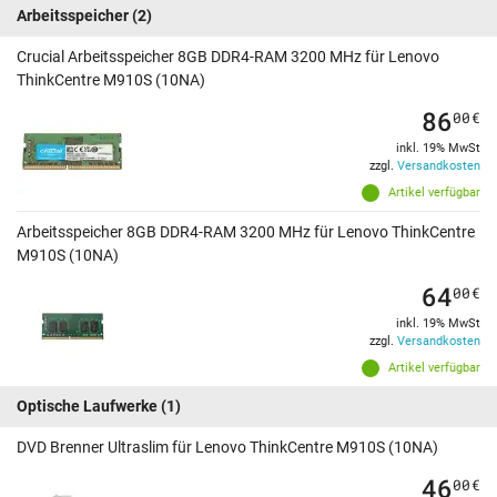
Arbeitsspeicher
(2)
Crucial Arbeitsspeicher 8GB DDR4-RAM 3200 MHz für Lenovo
ThinkCentre M910S (10NA)
86
00
€
inkl. 19% MwSt
zzgl.
Versandkosten
Artikel verfügbar
Arbeitsspeicher 8GB DDR4-RAM 3200 MHz für Lenovo ThinkCentre
M910S (10NA)
64
00
€
inkl. 19% MwSt
zzgl.
Versandkosten
Artikel verfügbar
Optische Laufwerke
(1)
DVD Brenner Ultraslim für Lenovo ThinkCentre M910S (10NA)
46
00
€