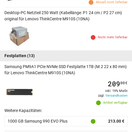
Aktuell nicht lieferbar
Desktop-PC Netzteil 250 Watt (Kabellänge: P1 24 cm / P2 27 cm)
original für Lenovo ThinkCentre M910S (10NA)
Nicht mehr lieferbar
Festplatten
(13)
Samsung PM9A1 PCIe NVMe SSD Festplatte 1TB (M.2 22 x 80 mm)
für Lenovo ThinkCentre M910S (10NA)
209
00
€
inkl. 19% MwSt
zzgl.
Versandkosten
Artikel verfügbar
Weitere Kapazitäten:
1000 GB Samsung 990 EVO Plus
213.00 €