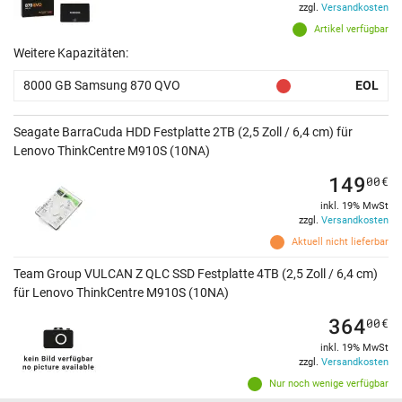
zzgl.
Versandkosten
Artikel verfügbar
Weitere Kapazitäten:
8000 GB Samsung 870 QVO
EOL
Seagate BarraCuda HDD Festplatte 2TB (2,5 Zoll / 6,4 cm) für
Lenovo ThinkCentre M910S (10NA)
149
00
€
inkl. 19% MwSt
zzgl.
Versandkosten
Aktuell nicht lieferbar
Team Group VULCAN Z QLC SSD Festplatte 4TB (2,5 Zoll / 6,4 cm)
für Lenovo ThinkCentre M910S (10NA)
364
00
€
inkl. 19% MwSt
zzgl.
Versandkosten
Nur noch wenige verfügbar