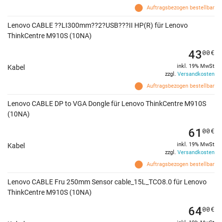
Auftragsbezogen bestellbar
Lenovo CABLE ??LI300mm??2?USB???II HP(R) für Lenovo
ThinkCentre M910S (10NA)
43
00
€
inkl. 19% MwSt
Kabel
zzgl.
Versandkosten
Auftragsbezogen bestellbar
Lenovo CABLE DP to VGA Dongle für Lenovo ThinkCentre M910S
(10NA)
61
00
€
inkl. 19% MwSt
Kabel
zzgl.
Versandkosten
Auftragsbezogen bestellbar
Lenovo CABLE Fru 250mm Sensor cable_15L_TCO8.0 für Lenovo
ThinkCentre M910S (10NA)
64
00
€