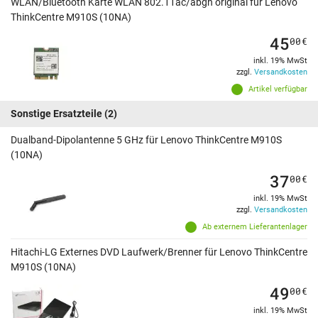
WLAN/Bluetooth Karte WLAN 802.11ac/abgn original für Lenovo
ThinkCentre M910S (10NA)
45
00
€
inkl. 19% MwSt
zzgl.
Versandkosten
Artikel verfügbar
Sonstige Ersatzteile
(2)
Dualband-Dipolantenne 5 GHz für Lenovo ThinkCentre M910S
(10NA)
37
00
€
inkl. 19% MwSt
zzgl.
Versandkosten
Ab externem Lieferantenlager
Hitachi-LG Externes DVD Laufwerk/Brenner für Lenovo ThinkCentre
M910S (10NA)
49
00
€
inkl. 19% MwSt