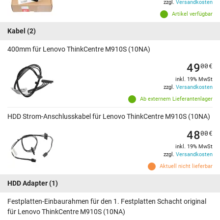
zzgl.
Versandkosten
Artikel verfügbar
Kabel
(2)
400mm für Lenovo ThinkCentre M910S (10NA)
49
00
€
inkl. 19% MwSt
zzgl.
Versandkosten
Ab externem Lieferantenlager
HDD Strom-Anschlusskabel für Lenovo ThinkCentre M910S (10NA)
48
00
€
inkl. 19% MwSt
zzgl.
Versandkosten
Aktuell nicht lieferbar
HDD Adapter
(1)
Festplatten-Einbaurahmen für den 1. Festplatten Schacht original
für Lenovo ThinkCentre M910S (10NA)