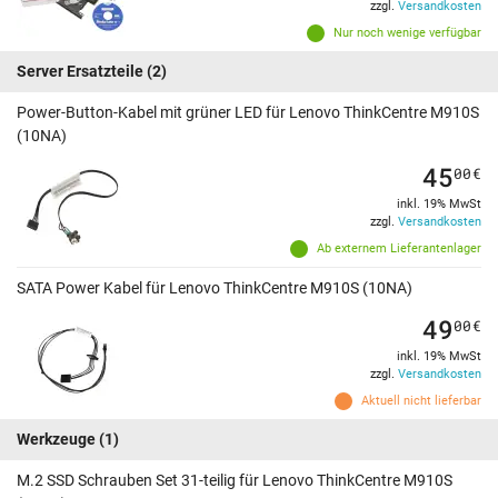
zzgl.
Versandkosten
Nur noch wenige verfügbar
Server Ersatzteile
(2)
Power-Button-Kabel mit grüner LED für Lenovo ThinkCentre M910S
(10NA)
45
00
€
inkl. 19% MwSt
zzgl.
Versandkosten
Ab externem Lieferantenlager
SATA Power Kabel für Lenovo ThinkCentre M910S (10NA)
49
00
€
inkl. 19% MwSt
zzgl.
Versandkosten
Aktuell nicht lieferbar
Werkzeuge
(1)
M.2 SSD Schrauben Set 31-teilig für Lenovo ThinkCentre M910S