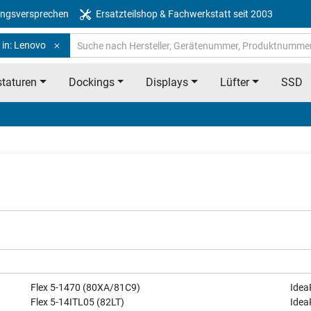
ngsversprechen
Ersatzteilshop & Fachwerkstatt seit 2003
 in: Lenovo
taturen
Dockings
Displays
Lüfter
SSD
Flex 5-1470 (80XA/81C9)
Idea
Flex 5-14ITL05 (82LT)
Idea