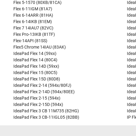
Flex 5-1570 (80XB/81CA)
Idea
Flex 6-11IGM (81A7)
Idea
Flex 6-14ARR (81HA)
Idea
Flex 6-14IKB (81EM)
Idea
Flex 7 14IAU7 (82VC)
Idea
Flex Pro-13IKB (81TF)
Idea
Flex-14API (81SS)
Idea
Flex5 Chrome 14IAU (83AK)
Idea
IdeaPad Flex 14 (59xx)
Idea
IdeaPad Flex 14 (80C4)
Idea
IdeaPad Flex 14D (59xx)
Idea
IdeaPad Flex 15 (80C5)
Idea
IdeaPad Flex 15D (80D8)
Idea
IdeaPad Flex 2-14 (594x/80FJ)
Idea
IdeaPad Flex 2-14D (594x/80EE)
Idea
IdeaPad Flex 2-15 (594x)
Idea
IdeaPad Flex 2-15D (594x)
Idea
IdeaPad Flex 3 CB 11M735 (82HG)
Idea
IdeaPad Flex 3 CB-11IGL05 (82BB)
IP F