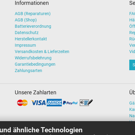
Informationen
Se
AGB (Reparaturen)
FAQ
AGB (Shop)
Hä
Batterieverordnung
Öff
Datenschutz
Re
Herstellerkontakt
Rü
Impressum
Ve
Versandkosten & Lieferzeiten
Vi
Widerrufsbelehrung
Garantiebedingungen
S
Zahlungsarten
Unsere Zahlarten
Üb
Gä
Kar
Na
Un
und ähnliche Technologien