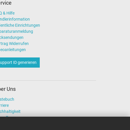
rvice
 & Hilfe
ndlerinformation
entliche Einrichtungen
paraturanmeldung
cksendungen
rtrag Widerrufen
deoanleitungen
upport ID generieren
er Uns
stebuch
riere
chhaltigkeit
ser Team