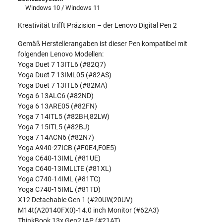
Windows 10 / Windows 11
Kreativität trifft Präzision – der Lenovo Digital Pen 2
Gemäß Herstellerangaben ist dieser Pen kompatibel mit
folgenden Lenovo Modellen:
Yoga Duet 7 13ITL6 (#82Q7)
Yoga Duet 7 13IML05 (#82AS)
Yoga Duet 7 13ITL6 (#82MA)
Yoga 6 13ALC6 (#82ND)
Yoga 6 13ARE05 (#82FN)
Yoga 7 14ITL5 (#82BH,82LW)
Yoga 7 15ITL5 (#82BJ)
Yoga 7 14ACN6 (#82N7)
Yoga A940-27ICB (#F0E4,F0E5)
Yoga C640-13IML (#81UE)
Yoga C640-13IMLLTE (#81XL)
Yoga C740-14IML (#81TC)
Yoga C740-15IML (#81TD)
X12 Detachable Gen 1 (#20UW,20UV)
M14t(A20140FX0)-14.0 inch Monitor (#62A3)
ThinkBook 13x Gen2 IAP (#21AT)