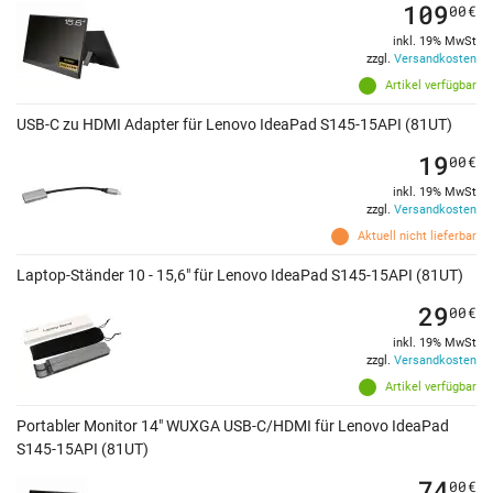
109
00
€
inkl. 19% MwSt
zzgl.
Versandkosten
Artikel verfügbar
USB-C zu HDMI Adapter für Lenovo IdeaPad S145-15API (81UT)
19
00
€
inkl. 19% MwSt
zzgl.
Versandkosten
Aktuell nicht lieferbar
Laptop-Ständer 10 - 15,6" für Lenovo IdeaPad S145-15API (81UT)
29
00
€
inkl. 19% MwSt
zzgl.
Versandkosten
Artikel verfügbar
Portabler Monitor 14" WUXGA USB-C/HDMI für Lenovo IdeaPad
S145-15API (81UT)
74
00
€