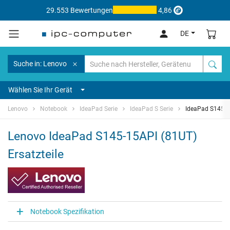
29.553 Bewertungen
4,86
DE
Suche in: Lenovo
Wählen Sie Ihr Gerät
Lenovo
Notebook
IdeaPad Serie
IdeaPad S Serie
IdeaPad S145-1
Lenovo IdeaPad S145-15API (81UT)
Ersatzteile
Notebook Spezifikation