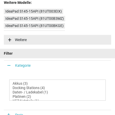
Weitere Modelle:
IdeaPad S145-15API (81UT003EIX)
IdeaPad S145-15API (81UT00B3MZ)
IdeaPad S145-15API (81UT00BKGE)
IdeaPad S145-15API (81UT00DBGE)
Weitere
IdeaPad S145-15API (81UT00CFGE)
IdeaPad S145-15API (81UT007EGE)
Filter
IdeaPad S145-15API (81UT00BJGE)
IdeaPad S145-15API (81UT0031GE)
Kategorie
IdeaPad S145-15API (81UT0047GE)
Preis