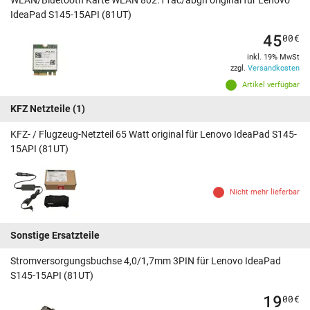
WLAN/Bluetooth Karte WLAN 802.11ac/abgn original für Lenovo
IdeaPad S145-15API (81UT)
45
00
€
inkl. 19% MwSt
zzgl.
Versandkosten
Artikel verfügbar
KFZ Netzteile
(1)
KFZ- / Flugzeug-Netzteil 65 Watt original für Lenovo IdeaPad S145-
15API (81UT)
Nicht mehr lieferbar
Sonstige Ersatzteile
Stromversorgungsbuchse 4,0/1,7mm 3PIN für Lenovo IdeaPad
S145-15API (81UT)
19
00
€