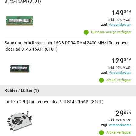
S145-15API (81UT)
149
00
€
inkl. 19% MwSt
zzgl.
Versandkosten
Nur noch wenige verfügbar
Samsung Arbeitsspeicher 16GB DDR4-RAM 2400 MHz für Lenovo
IdeaPad S145-15API (81UT)
129
00
€
inkl. 19% MwSt
zzgl.
Versandkosten
Artikel verfügbar
Kühler / Lüfter
(1)
Lüfter (CPU) für Lenovo IdeaPad S145-15API (81UT)
29
00
€
inkl. 19% MwSt
zzgl.
Versandkosten
Artikel verfügbar