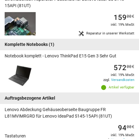
15API (81UT)
159
00
€
inkl. 19% MwSt
Reparatur in unserer Werkstatt
Komplette Notebooks
(1)
Notebook komplett - Lenovo ThinkPad E15 Gen 3 Sehr Gut
572
00
€
inkl. 19% MwSt
zzgl.
Versandkosten
Artikel verfügbar
Auftragsbezogene Artikel
Lenovo Abdeckung Gehäuseoberseite Baugruppe FR
L81MVIMRGRD für Lenovo IdeaPad S145-15API (81UT)
94
00
€
inkl. 19% MwSt
Tastaturen