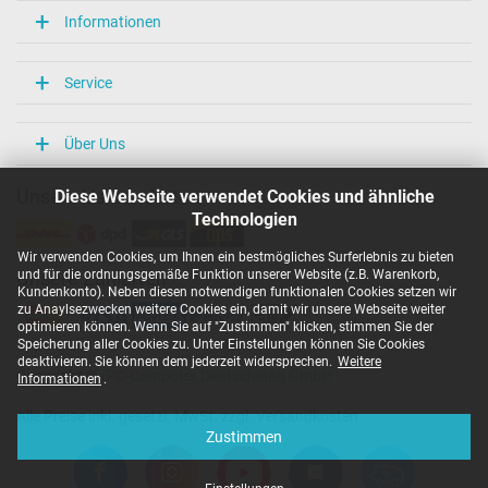
Informationen
Service
Über Uns
Diese Webseite verwendet Cookies und ähnliche
Unsere Versandarten
Technologien
Wir verwenden Cookies, um Ihnen ein bestmögliches Surferlebnis zu bieten
und für die ordnungsgemäße Funktion unserer Website (z.B. Warenkorb,
Unsere Zahlarten
Kundenkonto). Neben diesen notwendigen funktionalen Cookies setzen wir
zu Anaylsezwecken weitere Cookies ein, damit wir unsere Webseite weiter
optimieren können. Wenn Sie auf "Zustimmen" klicken, stimmen Sie der
Speicherung aller Cookies zu. Unter Einstellungen können Sie Cookies
deaktivieren. Sie können dem jederzeit widersprechen.
Weitere
Copyright ©
IPC-Computer Deutschland GmbH
Informationen
.
Alle Preise inkl. gesetzl. MwSt. zzgl. Versandkosten
Zustimmen