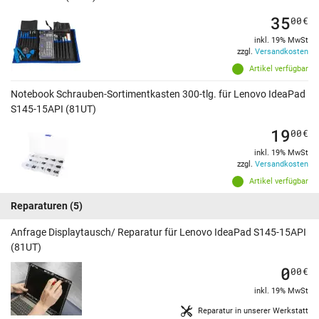
35
00
€
inkl. 19% MwSt
zzgl.
Versandkosten
Artikel verfügbar
Notebook Schrauben-Sortimentkasten 300-tlg. für Lenovo IdeaPad
S145-15API (81UT)
19
00
€
inkl. 19% MwSt
zzgl.
Versandkosten
Artikel verfügbar
Reparaturen
(5)
Anfrage Displaytausch/ Reparatur für Lenovo IdeaPad S145-15API
(81UT)
0
00
€
inkl. 19% MwSt
Reparatur in unserer Werkstatt