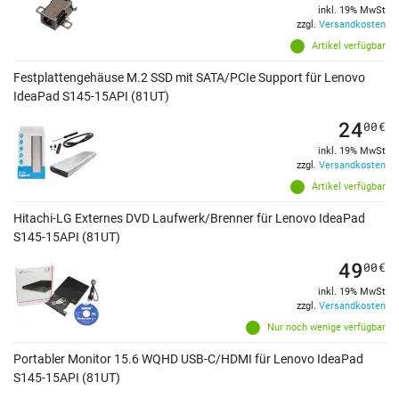
inkl. 19% MwSt
zzgl.
Versandkosten
Artikel verfügbar
Festplattengehäuse M.2 SSD mit SATA/PCIe Support für Lenovo
IdeaPad S145-15API (81UT)
24
00
€
inkl. 19% MwSt
zzgl.
Versandkosten
Artikel verfügbar
Hitachi-LG Externes DVD Laufwerk/Brenner für Lenovo IdeaPad
S145-15API (81UT)
49
00
€
inkl. 19% MwSt
zzgl.
Versandkosten
Nur noch wenige verfügbar
Portabler Monitor 15.6 WQHD USB-C/HDMI für Lenovo IdeaPad
S145-15API (81UT)