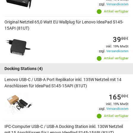
zzgl.
Versandkosten
Artikel verfügbar
Original Netzteil 65,0 Watt EU Wallplug für Lenovo IdeaPad S145-
15API (81UT)
39
00
€
inkl. 19% MwSt
zzgl.
Versandkosten
Artikel verfügbar
Docking Stations
(4)
Lenovo USB-C / USB-A Port Replikator inkl. 135W Netzteil mit 14
Anschlüssen für IdeaPad S145-15API (81UT)
165
00
€
inkl. 19% MwSt
zzgl.
Versandkosten
Artikel verfügbar
IPC-Computer USB-C / USB-A Docking Station inkl. 130W Netzteil
mit 15 Anschlüssen für Lenovo IdeaPad S145-15API (81UT)