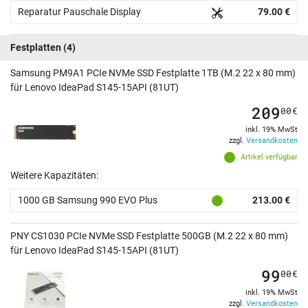
Reparatur Pauschale Display
79.00 €
Festplatten
(4)
Samsung PM9A1 PCIe NVMe SSD Festplatte 1TB (M.2 22 x 80 mm)
für Lenovo IdeaPad S145-15API (81UT)
209
00
€
inkl. 19% MwSt
zzgl.
Versandkosten
Artikel verfügbar
Weitere Kapazitäten:
1000 GB Samsung 990 EVO Plus
213.00 €
PNY CS1030 PCIe NVMe SSD Festplatte 500GB (M.2 22 x 80 mm)
für Lenovo IdeaPad S145-15API (81UT)
99
00
€
inkl. 19% MwSt
zzgl.
Versandkosten