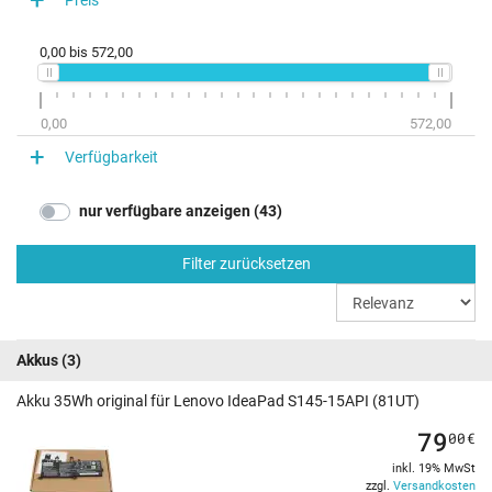
0,00
bis
572,00
0,00
572,00
Verfügbarkeit
nur verfügbare anzeigen (43)
Filter zurücksetzen
Akkus
(3)
Akku 35Wh original für Lenovo IdeaPad S145-15API (81UT)
79
00
€
inkl. 19% MwSt
zzgl.
Versandkosten