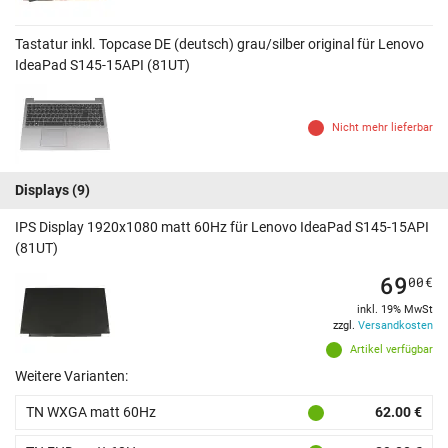
Tastatur inkl. Topcase DE (deutsch) grau/silber original für Lenovo
IdeaPad S145-15API (81UT)
Nicht mehr lieferbar
Displays
(9)
IPS Display 1920x1080 matt 60Hz für Lenovo IdeaPad S145-15API
(81UT)
69
00
€
inkl. 19% MwSt
zzgl.
Versandkosten
Artikel verfügbar
Weitere Varianten:
TN WXGA matt 60Hz
62.00 €