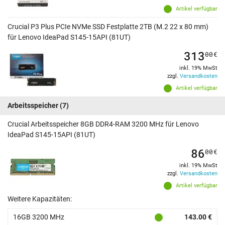
Artikel verfügbar
Crucial P3 Plus PCIe NVMe SSD Festplatte 2TB (M.2 22 x 80 mm)
für Lenovo IdeaPad S145-15API (81UT)
313
00
€
inkl. 19% MwSt
zzgl.
Versandkosten
Artikel verfügbar
Arbeitsspeicher
(7)
Crucial Arbeitsspeicher 8GB DDR4-RAM 3200 MHz für Lenovo
IdeaPad S145-15API (81UT)
86
00
€
inkl. 19% MwSt
zzgl.
Versandkosten
Artikel verfügbar
Weitere Kapazitäten:
16GB 3200 MHz
143.00 €