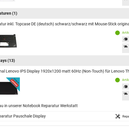
aturen
(1)
atur inkl. Topcase DE (deutsch) schwarz/schwarz mit Mouse-Stick origi
Arti
lays
(13)
inal Lenovo IPS Display 1920x1200 matt 60Hz (Non-Touch) für Lenovo
Arti
au in unserer Notebook Reparatur Werkstatt
aratur Pauschale Display
Repa