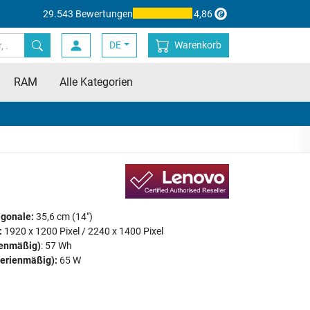
29.543 Bewertungen
4,86
DE
Warenkorb
RAM
Alle Kategorien
agonale:
35,6 cm (14")
:
1920 x 1200 Pixel / 2240 x 1400 Pixel
ienmäßig)
: 57 Wh
serienmäßig):
65 W