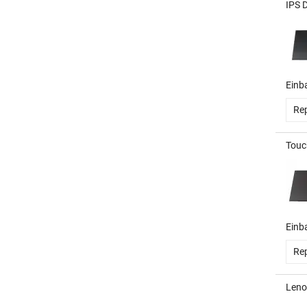
IPS 
Einb
Rep
Touc
Einb
Rep
Leno