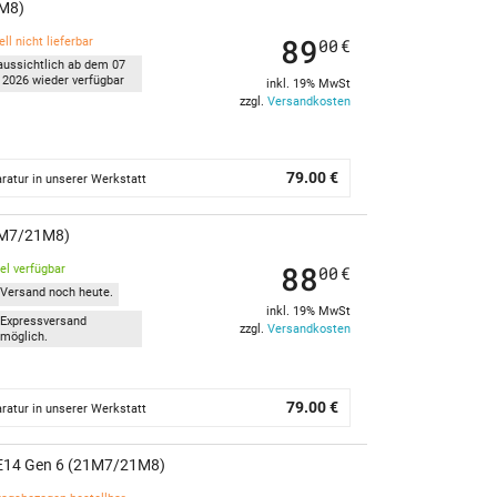
1M8)
89
ll nicht lieferbar
00
€
aussichtlich ab dem 07
 2026 wieder verfügbar
inkl. 19% MwSt
zzgl.
Versandkosten
79.00 €
ratur in unserer Werkstatt
21M7/21M8)
88
kel verfügbar
00
€
Versand noch heute.
inkl. 19% MwSt
Expressversand
zzgl.
Versandkosten
möglich.
79.00 €
ratur in unserer Werkstatt
E14 Gen 6 (21M7/21M8)