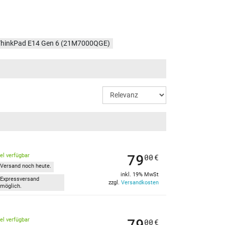
ThinkPad E14 Gen 6 (21M7000QGE)
ThinkPad E14 Gen 6 (21M7002NGE)
WWDE5)
ThinkPad E14 Gen 6 (21M700BKGE)
79
kel verfügbar
00
€
Versand noch heute.
inkl. 19% MwSt
Expressversand
zzgl.
Versandkosten
möglich.
79
kel verfügbar
00
€