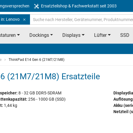
ngsversprechen
Ersatzteilshop & Fachwerkstatt seit 2003
 in: Lenovo
taturen
Dockings
Displays
Lüfter
SSD
e
ThinkPad E14 Gen 6 (21M7/21M8)
6 (21M7/21M8) Ersatzteile
speicher:
8 - 32 GB DDR5-SDRAM
Displaydi
ttenkapazität:
256 - 1000 GB (SSD)
Auflösung
t:
1,44 kg
Akku (ser
Netzteil (