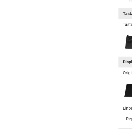
Tast
Tast
Disp
Orig
Einb
Rep