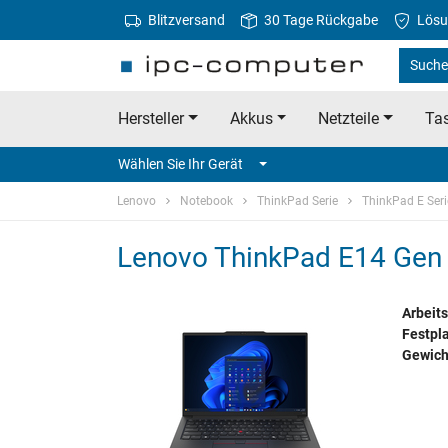
Blitzversand
30 Tage Rückgabe
Lösu
Suche
Hersteller
Akkus
Netzteile
Tas
Wählen Sie Ihr Gerät
Lenovo
Notebook
ThinkPad Serie
ThinkPad E Seri
Lenovo ThinkPad E14 Gen 
Arbeits
Festpla
Gewich