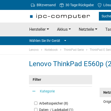
Blitzversand
30 Tage Rückgabe
Lösu
Suche
Hersteller
Akkus
Netzteile
Tas
Wählen Sie Ihr Gerät
Lenovo
Notebook
ThinkPad Serie
ThinkPad E Seri
Lenovo ThinkPad E560p (2
Filter
Kategorie
Netz
Orig
Arbeitsspeicher (8)
Daten- / Ladekabel (1)