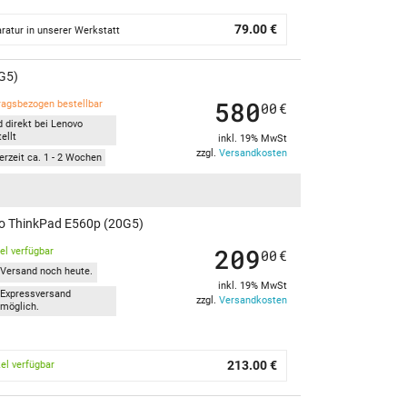
79.00 €
ratur in unserer Werkstatt
G5)
580
ragsbezogen bestellbar
00
€
d direkt bei Lenovo
ellt
inkl. 19% MwSt
zzgl.
Versandkosten
erzeit ca. 1 - 2 Wochen
o ThinkPad E560p (20G5)
209
kel verfügbar
00
€
Versand noch heute.
inkl. 19% MwSt
Expressversand
zzgl.
Versandkosten
möglich.
213.00 €
kel verfügbar