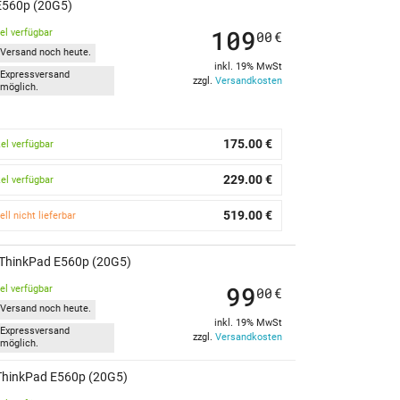
 E560p (20G5)
109
kel verfügbar
00
€
Versand noch heute.
inkl. 19% MwSt
Expressversand
zzgl.
Versandkosten
möglich.
175.00 €
kel verfügbar
229.00 €
kel verfügbar
519.00 €
ell nicht lieferbar
 ThinkPad E560p (20G5)
99
kel verfügbar
00
€
Versand noch heute.
inkl. 19% MwSt
Expressversand
zzgl.
Versandkosten
möglich.
 ThinkPad E560p (20G5)