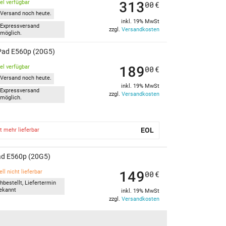
313
kel verfügbar
00
€
Versand noch heute.
inkl. 19% MwSt
Expressversand
zzgl.
Versandkosten
möglich.
kPad E560p (20G5)
189
kel verfügbar
00
€
Versand noch heute.
inkl. 19% MwSt
Expressversand
zzgl.
Versandkosten
möglich.
EOL
t mehr lieferbar
Pad E560p (20G5)
149
ll nicht lieferbar
00
€
hbestellt, Liefertermin
ekannt
inkl. 19% MwSt
zzgl.
Versandkosten