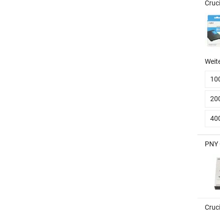
Cruc
Weit
10
20
40
PNY 
Cruc