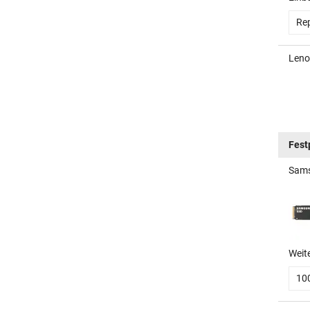
Rep
Leno
Fest
Sams
Weit
10