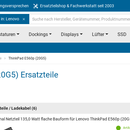
ngsversprechen
Ersatzteilshop & Fachwerkstatt seit 2003
 in: Lenovo
taturen
Dockings
Displays
Lüfter
SSD
e
ThinkPad E560p (20G5)
0G5) Ersatzteile
teile / Ladekabel
(6)
inal Netzteil 135,0 Watt flache Bauform für Lenovo ThinkPad E560p (20G
Arti