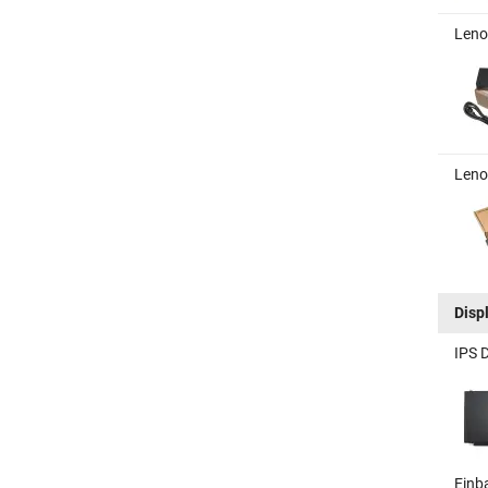
Leno
Leno
Disp
IPS 
Einb