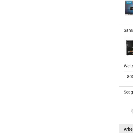
Sams
Weit
80
Seag
Arbe