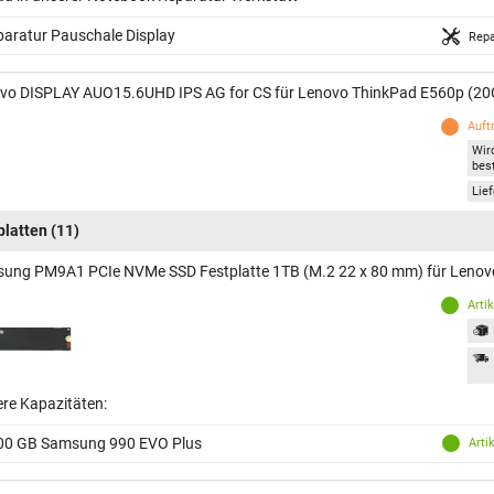
aratur Pauschale Display
Repa
vo DISPLAY AUO15.6UHD IPS AG for CS für Lenovo ThinkPad E560p (20
Auft
Wir
best
Lief
platten
(11)
ung PM9A1 PCIe NVMe SSD Festplatte 1TB (M.2 22 x 80 mm) für Lenov
Arti
ere Kapazitäten:
00 GB Samsung 990 EVO Plus
Arti