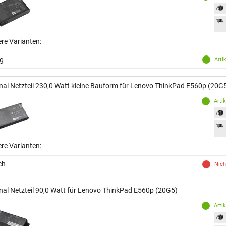
ere Varianten:
ng
Arti
inal Netzteil 230,0 Watt kleine Bauform für Lenovo ThinkPad E560p (20G
Arti
ere Varianten:
ch
Nich
inal Netzteil 90,0 Watt für Lenovo ThinkPad E560p (20G5)
Arti