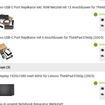
vo USB-C Port Replikator inkl. 90W Netzteil mit 13 Anschlüssen für Thi
Arti
vo USB-C Port Replikator mit 6 Anschlüssen für ThinkPad E560p (20G5)
Arti
lays
(3)
Display 1920x1080 matt 60Hz für Lenovo ThinkPad E560p (20G5)
Arti
au in unserer Notebook Reparatur Werkstatt