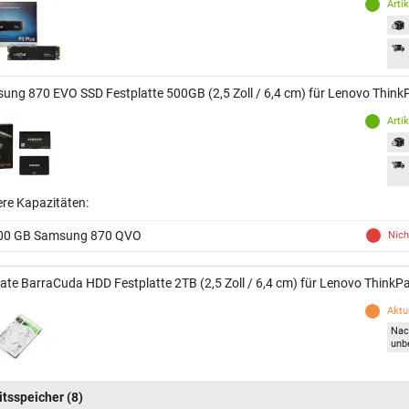
Arti
ung 870 EVO SSD Festplatte 500GB (2,5 Zoll / 6,4 cm) für Lenovo Thin
Arti
ere Kapazitäten:
00 GB Samsung 870 QVO
Nich
ate BarraCuda HDD Festplatte 2TB (2,5 Zoll / 6,4 cm) für Lenovo Think
Aktue
Nac
unb
itsspeicher
(8)