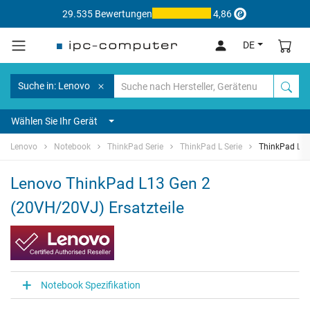
29.535 Bewertungen
4,86
DE
Suche in: Lenovo
Wählen Sie Ihr Gerät
Lenovo
Notebook
ThinkPad Serie
ThinkPad L Serie
ThinkPad L13
Lenovo ThinkPad L13 Gen 2
(20VH/20VJ) Ersatzteile
Notebook Spezifikation