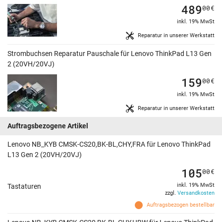
489
00
€
inkl. 19% MwSt
Reparatur in unserer Werkstatt
Strombuchsen Reparatur Pauschale für Lenovo ThinkPad L13 Gen
2 (20VH/20VJ)
159
00
€
inkl. 19% MwSt
Reparatur in unserer Werkstatt
Auftragsbezogene Artikel
Lenovo NB_KYB CMSK-CS20,BK-BL,CHY,FRA für Lenovo ThinkPad
L13 Gen 2 (20VH/20VJ)
105
00
€
inkl. 19% MwSt
Tastaturen
zzgl.
Versandkosten
Auftragsbezogen bestellbar