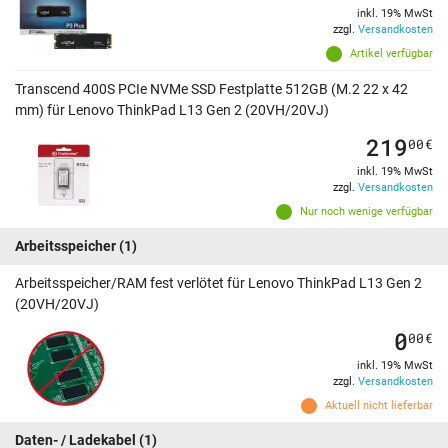
inkl. 19% MwSt
zzgl.
Versandkosten
Artikel verfügbar
Transcend 400S PCIe NVMe SSD Festplatte 512GB (M.2 22 x 42
mm) für Lenovo ThinkPad L13 Gen 2 (20VH/20VJ)
219
00
€
inkl. 19% MwSt
zzgl.
Versandkosten
Nur noch wenige verfügbar
Arbeitsspeicher
(1)
Arbeitsspeicher/RAM fest verlötet für Lenovo ThinkPad L13 Gen 2
(20VH/20VJ)
0
00
€
inkl. 19% MwSt
zzgl.
Versandkosten
Aktuell nicht lieferbar
Daten- / Ladekabel
(1)