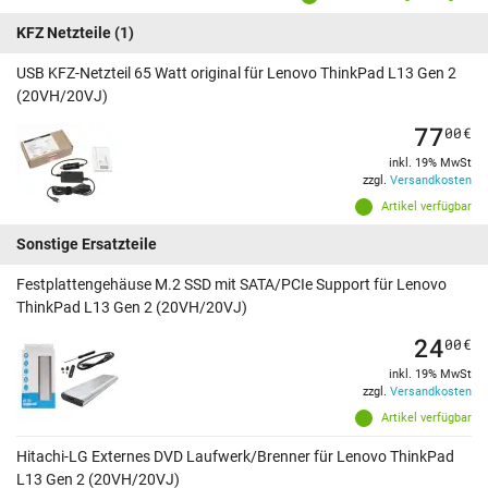
KFZ Netzteile
(1)
USB KFZ-Netzteil 65 Watt original für Lenovo ThinkPad L13 Gen 2
(20VH/20VJ)
77
00
€
inkl. 19% MwSt
zzgl.
Versandkosten
Artikel verfügbar
Sonstige Ersatzteile
Festplattengehäuse M.2 SSD mit SATA/PCIe Support für Lenovo
ThinkPad L13 Gen 2 (20VH/20VJ)
24
00
€
inkl. 19% MwSt
zzgl.
Versandkosten
Artikel verfügbar
Hitachi-LG Externes DVD Laufwerk/Brenner für Lenovo ThinkPad
L13 Gen 2 (20VH/20VJ)