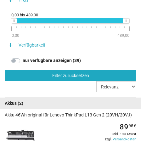
0,00
bis
489,00
0,00
489,00
Verfügbarkeit
nur verfügbare anzeigen (39)
Filter zurücksetzen
Akkus
(2)
Akku 46Wh original für Lenovo ThinkPad L13 Gen 2 (20VH/20VJ)
89
00
€
inkl. 19% MwSt
zzgl.
Versandkosten