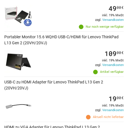
49
00
€
inkl. 19% MwSt
zzgl.
Versandkosten
Nur noch wenige verfügbar
Portabler Monitor 15.6 WQHD USB-C/HDMI für Lenovo ThinkPad
L13 Gen 2 (20VH/20VJ)
109
00
€
inkl. 19% MwSt
zzgl.
Versandkosten
Artikel verfügbar
USB-C zu HDMI Adapter für Lenovo ThinkPad L13 Gen 2
(20VH/20VJ)
19
00
€
inkl. 19% MwSt
zzgl.
Versandkosten
Aktuell nicht lieferbar
HDMI zu VGA Adapter für Lenovo ThinkPad L13 Gen 2