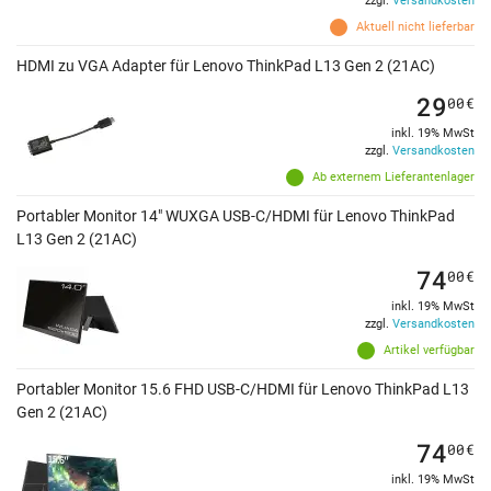
zzgl.
Versandkosten
Aktuell nicht lieferbar
HDMI zu VGA Adapter für Lenovo ThinkPad L13 Gen 2 (21AC)
29
00
€
inkl. 19% MwSt
zzgl.
Versandkosten
Ab externem Lieferantenlager
Portabler Monitor 14" WUXGA USB-C/HDMI für Lenovo ThinkPad
L13 Gen 2 (21AC)
74
00
€
inkl. 19% MwSt
zzgl.
Versandkosten
Artikel verfügbar
Portabler Monitor 15.6 FHD USB-C/HDMI für Lenovo ThinkPad L13
Gen 2 (21AC)
74
00
€
inkl. 19% MwSt