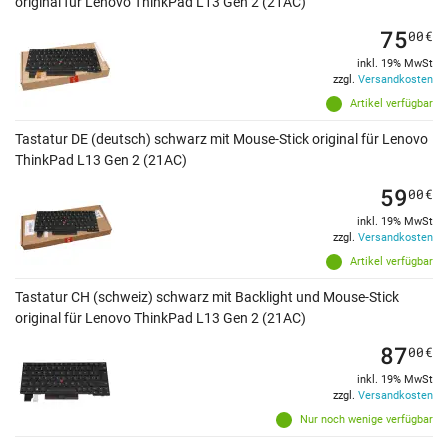
original für Lenovo ThinkPad L13 Gen 2 (21AC)
75
00
€
inkl. 19% MwSt
zzgl.
Versandkosten
Artikel verfügbar
Tastatur DE (deutsch) schwarz mit Mouse-Stick original für Lenovo
ThinkPad L13 Gen 2 (21AC)
59
00
€
inkl. 19% MwSt
zzgl.
Versandkosten
Artikel verfügbar
Tastatur CH (schweiz) schwarz mit Backlight und Mouse-Stick
original für Lenovo ThinkPad L13 Gen 2 (21AC)
87
00
€
inkl. 19% MwSt
zzgl.
Versandkosten
Nur noch wenige verfügbar