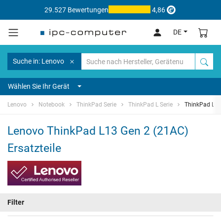
29.527 Bewertungen
4,86
DE
Suche in: Lenovo
Wählen Sie Ihr Gerät
Lenovo
Notebook
ThinkPad Serie
ThinkPad L Serie
ThinkPad L13
Lenovo ThinkPad L13 Gen 2 (21AC)
Ersatzteile
Filter