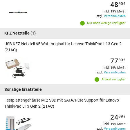
48
00
€
inkl. 19% MwSt
zzgl.
Versandkosten
Nur noch wenige verfügbar
KFZ Netzteile
(1)
USB KFZ-Netzteil 65 Watt original für Lenovo ThinkPad L13 Gen 2
(21AC)
77
00
€
inkl. 19% MwSt
zzgl.
Versandkosten
Artikel verfügbar
Sonstige Ersatzteile
Festplattengehäuse M.2 SSD mit SATA/PCIe Support für Lenovo
ThinkPad L13 Gen 2 (21AC)
24
00
€
inkl. 19% MwSt
zzgl.
Versandkosten