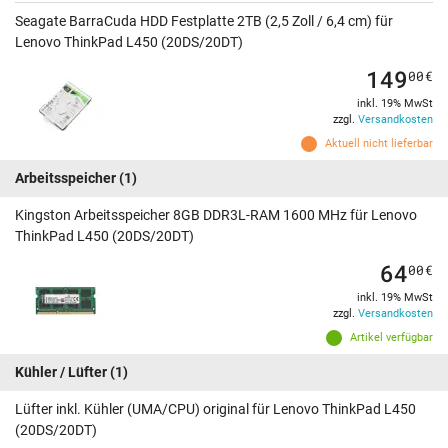
Seagate BarraCuda HDD Festplatte 2TB (2,5 Zoll / 6,4 cm) für
Lenovo ThinkPad L450 (20DS/20DT)
149
00
€
inkl. 19% MwSt
zzgl.
Versandkosten
Aktuell nicht lieferbar
Arbeitsspeicher
(1)
Kingston Arbeitsspeicher 8GB DDR3L-RAM 1600 MHz für Lenovo
ThinkPad L450 (20DS/20DT)
64
00
€
inkl. 19% MwSt
zzgl.
Versandkosten
Artikel verfügbar
Kühler / Lüfter
(1)
Lüfter inkl. Kühler (UMA/CPU) original für Lenovo ThinkPad L450
(20DS/20DT)