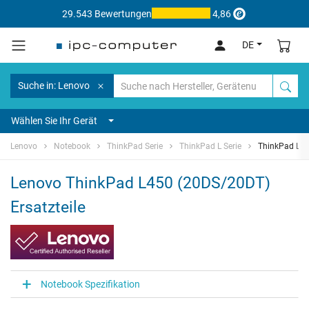
29.543 Bewertungen
4,86
DE
Suche in: Lenovo
Wählen Sie Ihr Gerät
Lenovo
Notebook
ThinkPad Serie
ThinkPad L Serie
ThinkPad L4
Lenovo ThinkPad L450 (20DS/20DT)
Ersatzteile
Notebook Spezifikation