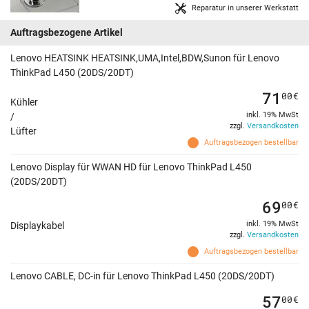
Reparatur in unserer Werkstatt
Auftragsbezogene Artikel
Lenovo HEATSINK HEATSINK,UMA,Intel,BDW,Sunon für Lenovo
ThinkPad L450 (20DS/20DT)
71
00
€
Kühler
inkl. 19% MwSt
/
zzgl.
Versandkosten
Lüfter
Auftragsbezogen bestellbar
Lenovo Display für WWAN HD für Lenovo ThinkPad L450
(20DS/20DT)
69
00
€
inkl. 19% MwSt
Displaykabel
zzgl.
Versandkosten
Auftragsbezogen bestellbar
Lenovo CABLE, DC-in für Lenovo ThinkPad L450 (20DS/20DT)
57
00
€