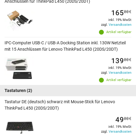
Anschlüssen für ThinkPad L450 (20DS/20DT)
165
00
€
inkl. 19% MwSt
zzgl.
Versandkosten
Artikel verfügbar
IPC-Computer USB-C / USB-A Docking Station inkl. 130W Netzteil
mit 15 Anschlüssen für Lenovo ThinkPad L450 (20DS/20DT)
139
00
€
inkl. 19% MwSt
zzgl.
Versandkosten
Artikel verfügbar
Tastaturen
(2)
Tastatur DE (deutsch) schwarz mit Mouse-Stick für Lenovo
ThinkPad L450 (20DS/20DT)
49
00
€
inkl. 19% MwSt
zzgl.
Versandkosten