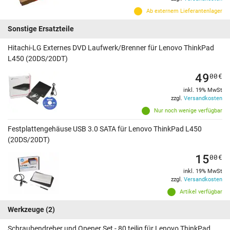
Ab externem Lieferantenlager
Sonstige Ersatzteile
Hitachi-LG Externes DVD Laufwerk/Brenner für Lenovo ThinkPad
L450 (20DS/20DT)
49
00
€
inkl. 19% MwSt
zzgl.
Versandkosten
Nur noch wenige verfügbar
Festplattengehäuse USB 3.0 SATA für Lenovo ThinkPad L450
(20DS/20DT)
15
00
€
inkl. 19% MwSt
zzgl.
Versandkosten
Artikel verfügbar
Werkzeuge
(2)
Schraubendreher und Opener Set - 80 teilig für Lenovo ThinkPad