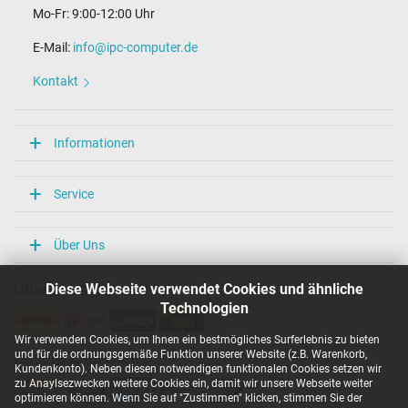
Mo-Fr: 9:00-12:00 Uhr
E-Mail:
info@ipc-computer.de
Kontakt
Informationen
Service
Über Uns
Diese Webseite verwendet Cookies und ähnliche
Unsere Versandarten
Technologien
Wir verwenden Cookies, um Ihnen ein bestmögliches Surferlebnis zu bieten
und für die ordnungsgemäße Funktion unserer Website (z.B. Warenkorb,
Unsere Zahlarten
Kundenkonto). Neben diesen notwendigen funktionalen Cookies setzen wir
zu Anaylsezwecken weitere Cookies ein, damit wir unsere Webseite weiter
optimieren können. Wenn Sie auf "Zustimmen" klicken, stimmen Sie der