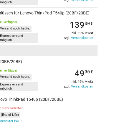
zzgl.
Versandkosten
möglich.
schlüssen für Lenovo ThinkPad T540p (20BF/20BE)
139
kel verfügbar
00
€
Versand noch heute.
inkl. 19% MwSt
Expressversand
zzgl.
Versandkosten
möglich.
 (20BF/20BE)
49
kel verfügbar
00
€
Versand noch heute.
inkl. 19% MwSt
Expressversand
zzgl.
Versandkosten
möglich.
Lenovo ThinkPad T540p (20BF/20BE)
t mehr lieferbar
(End of Life)
bedeutet EOL?