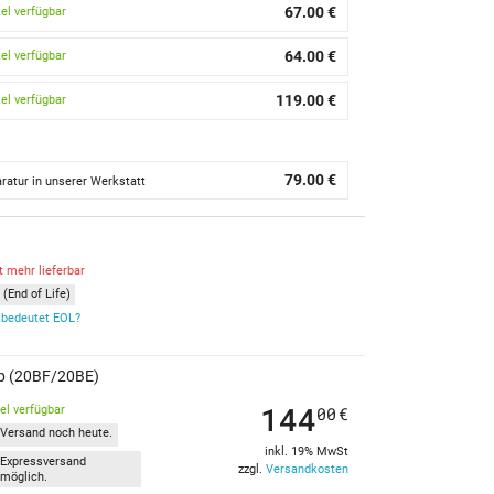
67.00 €
kel verfügbar
64.00 €
kel verfügbar
119.00 €
kel verfügbar
79.00 €
ratur in unserer Werkstatt
t mehr lieferbar
(End of Life)
bedeutet EOL?
0p (20BF/20BE)
144
kel verfügbar
00
€
Versand noch heute.
inkl. 19% MwSt
Expressversand
zzgl.
Versandkosten
möglich.