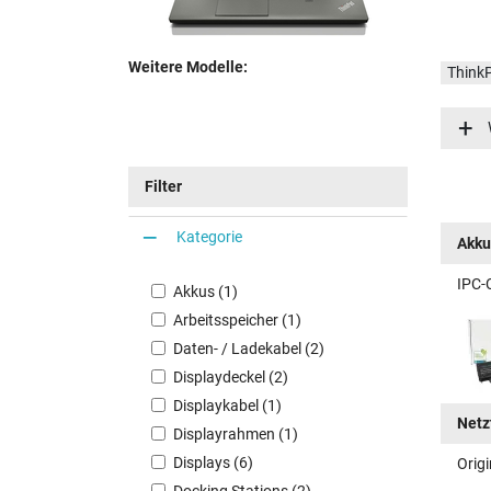
Weitere Modelle:
Think
Think
Think
Think
Filter
Think
Think
Kategorie
Akku
Think
IPC-
Akkus (1)
Arbeitsspeicher (1)
Daten- / Ladekabel (2)
Displaydeckel (2)
Displaykabel (1)
Netz
Displayrahmen (1)
Displays (6)
Orig
Docking Stations (2)