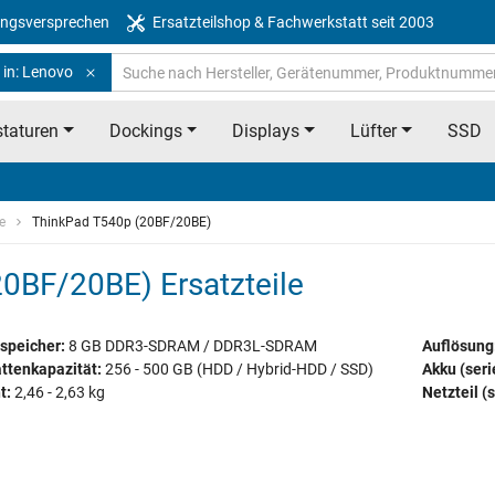
ngsversprechen
Ersatzteilshop & Fachwerkstatt seit 2003
 in: Lenovo
taturen
Dockings
Displays
Lüfter
SSD
e
ThinkPad T540p (20BF/20BE)
0BF/20BE) Ersatzteile
speicher:
8 GB DDR3-SDRAM / DDR3L-SDRAM
Auflösung
ttenkapazität:
256 - 500 GB (HDD / Hybrid-HDD / SSD)
Akku (ser
t:
2,46 - 2,63 kg
Netzteil (