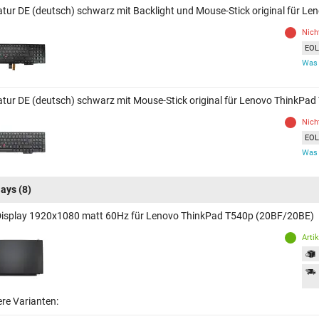
atur DE (deutsch) schwarz mit Backlight und Mouse-Stick original für 
Nich
EOL 
Was 
atur DE (deutsch) schwarz mit Mouse-Stick original für Lenovo ThinkPa
Nich
EOL 
Was 
lays
(8)
Display 1920x1080 matt 60Hz für Lenovo ThinkPad T540p (20BF/20BE)
Arti
ere Varianten: