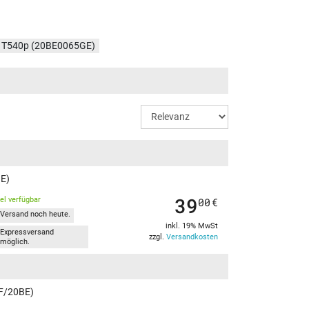
 T540p (20BE0065GE)
 T540p (20BE0060GE)
d T540p (20BE00B5GE)
d T540p (20BE00CQGE)
d T540p (20BE00CFGE)
 T540p (20BE0086GE)
BE)
39
kel verfügbar
00
€
Versand noch heute.
inkl. 19% MwSt
Expressversand
zzgl.
Versandkosten
möglich.
BF/20BE)