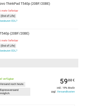
Lenovo ThinkPad T540p (20BF/20BE)
t mehr lieferbar
(End of Life)
bedeutet EOL?
d T540p (20BF/20BE)
t mehr lieferbar
(End of Life)
bedeutet EOL?
59
kel verfügbar
00
€
Versand noch heute.
inkl. 19% MwSt
Expressversand
zzgl.
Versandkosten
möglich.