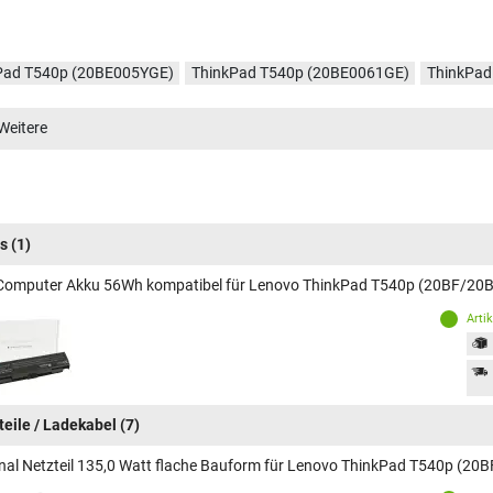
Pad T540p (20BE005YGE)
ThinkPad T540p (20BE0061GE)
ThinkPad
Pad T540p (20BE003YGE)
ThinkPad T540p (20BE0041GE)
ThinkPad
Weitere
Pad T540p (20BE00BVGE)
ThinkPad T540p (20BE00BUGE)
ThinkPa
Pad T540p (20BE0089GE)
ThinkPad T540p (20BE00CCGE)
ThinkPa
Pad T540p (20BE00CBGE)
ThinkPad T540p (20BE00CUGE)
ThinkPa
Pad T540p (20BFS40V00)
ThinkPad T540p (20BE00B8GE)
ThinkPad
s
(1)
Pad T540p (20BE00B4GE)
ThinkPad T540p (20BFS0PG00)
Computer Akku 56Wh kompatibel für Lenovo ThinkPad T540p (20BF/20
Arti
teile / Ladekabel
(7)
inal Netzteil 135,0 Watt flache Bauform für Lenovo ThinkPad T540p (20