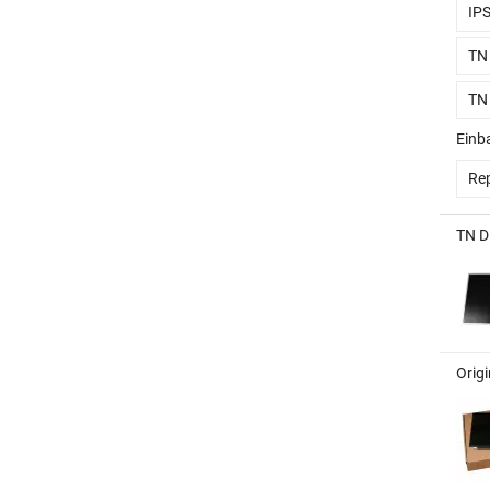
IP
TN
TN
Einb
Rep
TN D
Orig