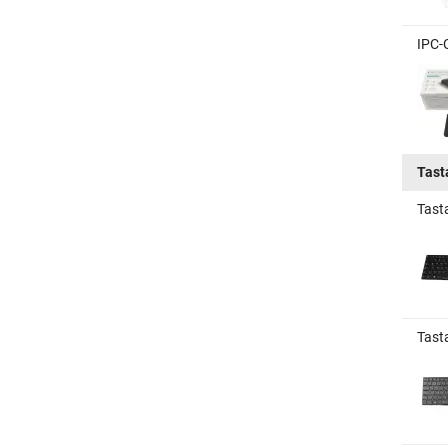
IPC-
Tast
Tast
Tast