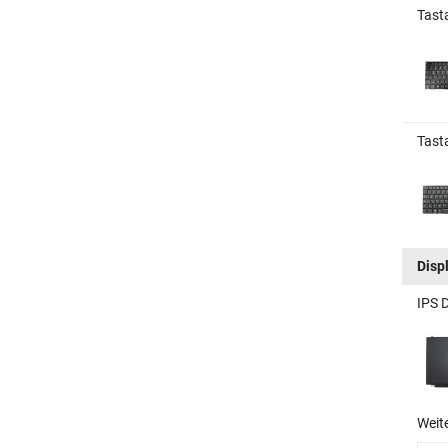
Tast
Tast
Disp
IPS 
Weit