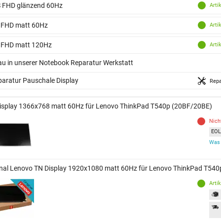
S FHD glänzend 60Hz
Arti
 FHD matt 60Hz
Arti
 FHD matt 120Hz
Arti
au in unserer Notebook Reparatur Werkstatt
aratur Pauschale Display
Repa
isplay 1366x768 matt 60Hz für Lenovo ThinkPad T540p (20BF/20BE)
Nich
EOL 
Was 
inal Lenovo TN Display 1920x1080 matt 60Hz für Lenovo ThinkPad T54
Arti