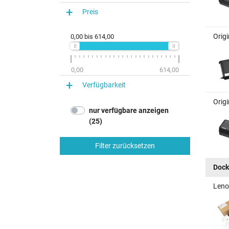
Preis
Orig
0,00
bis
614,00
0,00
614,00
Verfügbarkeit
Orig
nur verfügbare anzeigen
(25)
Filter zurücksetzen
Dock
Leno