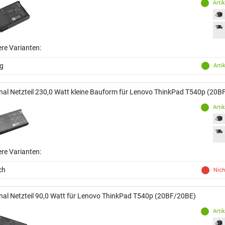
Arti
ere Varianten:
ng
Arti
inal Netzteil 230,0 Watt kleine Bauform für Lenovo ThinkPad T540p (20
Arti
ere Varianten:
ch
Nich
inal Netzteil 90,0 Watt für Lenovo ThinkPad T540p (20BF/20BE)
Arti