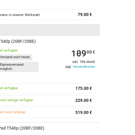
79.00 €
ratur in unserer Werkstatt
d T540p (20BF/20BE)
109
kel verfügbar
00
€
Versand noch heute.
inkl. 19% MwSt
Expressversand
zzgl.
Versandkosten
möglich.
175.00 €
kel verfügbar
229.00 €
noch wenige verfügbar
519.00 €
ell nicht lieferbar
nkPad T540p (20BF/20BE)