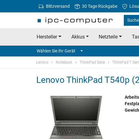
Blitzversand
30 Tage Rückgabe
Lösu
Suche
Hersteller
Akkus
Netzteile
Tas
Wählen Sie Ihr Gerät
Lenovo
Notebook
ThinkPad Serie
ThinkPad T Seri
Lenovo ThinkPad T540p (2
Arbeits
Festpla
Gewich