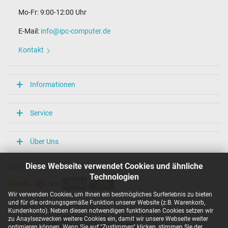
Mo-Fr: 9:00-12:00 Uhr
E-Mail:
info@ipc-computer.de
Kontakt
Informationen
Service
Über Uns
Diese Webseite verwendet Cookies und ähnliche
Unsere Versandarten
Technologien
Wir verwenden Cookies, um Ihnen ein bestmögliches Surferlebnis zu bieten
und für die ordnungsgemäße Funktion unserer Website (z.B. Warenkorb,
Unsere Zahlarten
Kundenkonto). Neben diesen notwendigen funktionalen Cookies setzen wir
zu Anaylsezwecken weitere Cookies ein, damit wir unsere Webseite weiter
optimieren können. Wenn Sie auf "Zustimmen" klicken, stimmen Sie der