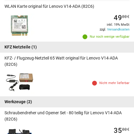
WLAN Karte original für Lenovo V14-ADA (82C6)
49
00
€
inkl. 19% MwSt
zzgl.
Versandkosten
Nur noch wenige verfügbar
KFZ Netzteile
(1)
KFZ- / Flugzeug-Netzteil 65 Watt original für Lenovo V14-ADA
(82C6)
Nicht mehr lieferbar
Werkzeuge
(2)
Schraubendreher und Opener Set - 80 teilig für Lenovo V14-ADA
(82C6)
35
00
€