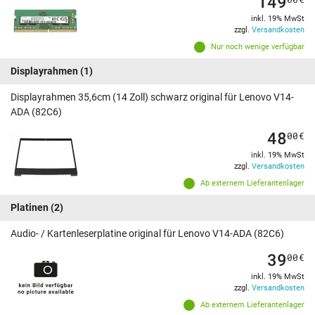
149
inkl. 19% MwSt
zzgl.
Versandkosten
Nur noch wenige verfügbar
Displayrahmen
(1)
Displayrahmen 35,6cm (14 Zoll) schwarz original für Lenovo V14-
ADA (82C6)
48
00
€
inkl. 19% MwSt
zzgl.
Versandkosten
Ab externem Lieferantenlager
Platinen
(2)
Audio- / Kartenleserplatine original für Lenovo V14-ADA (82C6)
39
00
€
inkl. 19% MwSt
zzgl.
Versandkosten
Ab externem Lieferantenlager