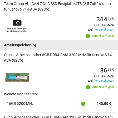
Team Group VULCAN Z QLC SSD Festplatte 4TB (2,5 Zoll / 6,4 cm)
für Lenovo V14-ADA (82C6)
364
00
€
inkl. 19% MwSt
zzgl.
Versandkosten
Artikel verfügbar
Arbeitsspeicher
(6)
Crucial Arbeitsspeicher 8GB DDR4-RAM 3200 MHz für Lenovo V14-
ADA (82C6)
86
00
€
inkl. 19% MwSt
zzgl.
Versandkosten
Artikel verfügbar
Weitere Kapazitäten:
16GB 3200 MHz
143.00 €
Hynix Arbeitsspeicher 16GB DDR4-RAM 3200 MHz für Lenovo V14-