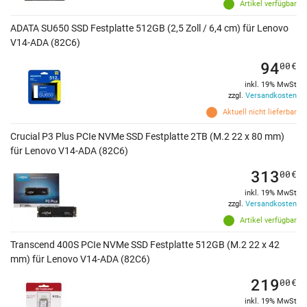
Artikel verfügbar
ADATA SU650 SSD Festplatte 512GB (2,5 Zoll / 6,4 cm) für Lenovo
V14-ADA (82C6)
94
00
€
inkl. 19% MwSt
zzgl.
Versandkosten
Aktuell nicht lieferbar
Crucial P3 Plus PCIe NVMe SSD Festplatte 2TB (M.2 22 x 80 mm)
für Lenovo V14-ADA (82C6)
313
00
€
inkl. 19% MwSt
zzgl.
Versandkosten
Artikel verfügbar
Transcend 400S PCIe NVMe SSD Festplatte 512GB (M.2 22 x 42
mm) für Lenovo V14-ADA (82C6)
219
00
€
inkl. 19% MwSt