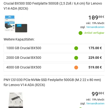
Crucial BX500 SSD Festplatte 500GB (2,5 Zoll / 6,4 cm) für Lenovo
V14-ADA (82C6)
109
00
€
inkl. 19% MwSt
zzgl.
Versandkosten
Artikel verfügbar
Weitere Kapazitäten:
1000 GB Crucial BX500
175.00 €
2000 GB Crucial BX500
229.00 €
4000 GB Crucial BX500
519.00 €
PNY CS1030 PCIe NVMe SSD Festplatte 500GB (M.2 22 x 80 mm)
für Lenovo V14-ADA (82C6)
99
00
€
inkl. 19% MwSt
zzgl.
Versandkosten