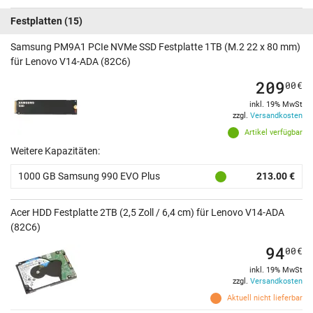
Festplatten
(15)
Samsung PM9A1 PCIe NVMe SSD Festplatte 1TB (M.2 22 x 80 mm)
für Lenovo V14-ADA (82C6)
209
00
€
inkl. 19% MwSt
zzgl.
Versandkosten
Artikel verfügbar
Weitere Kapazitäten:
1000 GB Samsung 990 EVO Plus
213.00 €
Acer HDD Festplatte 2TB (2,5 Zoll / 6,4 cm) für Lenovo V14-ADA
(82C6)
94
00
€
inkl. 19% MwSt
zzgl.
Versandkosten
Aktuell nicht lieferbar