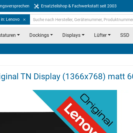
ngsversprechen
Ersatzteilshop & Fachwerkstatt seit 2003
 in: Lenovo
taturen
Dockings
Displays
Lüfter
SSD
iginal TN Display (1366x768) matt 