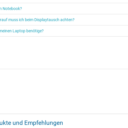
ein Notebook?
orauf muss ich beim Displaytausch achten?
ür meinen Laptop benötige?
odukte und Empfehlungen