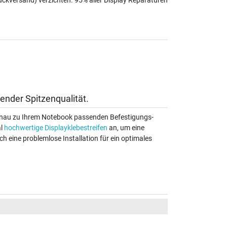
ückversand) verzichten. 95% aller Display Reparaturen
ender Spitzenqualität.
 genau zu Ihrem Notebook passenden Befestigungs-
al
hochwertige Displayklebestreifen
an, um eine
ch eine problemlose Installation für ein optimales