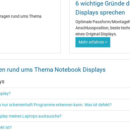
6 wichtige Gründe di
Displays sprechen
 Fragen rund ums Thema
Optimale Passform/Montagehal
Anschlussposition, beste techn
eines Original-Displays.
Mehr erfahren >
onen rund ums Thema Notebook Displays
ys
isplay?
ich nur schemenhaft Programme erkennen kann. Was ist defekt?
isplay meines Laptops austausche?
kt ist?