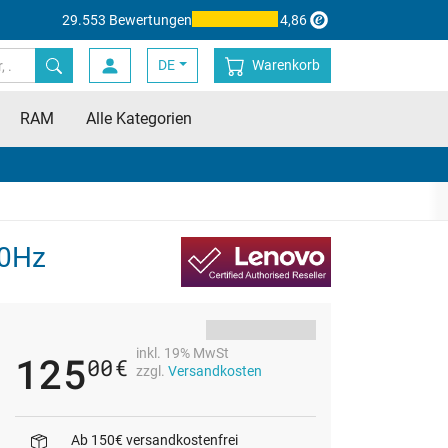
29.553 Bewertungen
4,86
DE
Warenkorb
RAM
Alle Kategorien
60Hz
inkl. 19% MwSt
125
00
€
zzgl.
Versandkosten
Ab 150€ versandkostenfrei