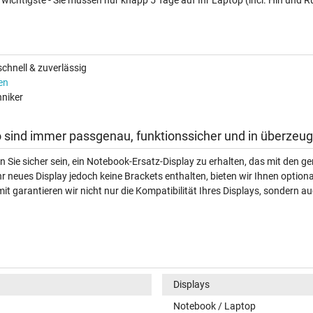
wichtigste - Sie müssen nur knapp 5 Tage auf Ihr Laptop (incl. Hin und R
chnell & zuverlässig
en
niker
 sind immer passgenau, funktionssicher und in überzeug
n Sie sicher sein, ein Notebook-Ersatz-Display zu erhalten, das mit den
hr neues Display jedoch keine Brackets enthalten, bieten wir Ihnen option
t garantieren wir nicht nur die Kompatibilität Ihres Displays, sondern au
Displays
Notebook / Laptop